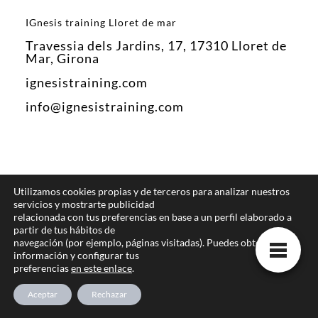
IGnesis training Lloret de mar
Travessia dels Jardins, 17, 17310 Lloret de
Mar, Girona
ignesistraining.com
info@ignesistraining.com
Blog
Utilizamos cookies propias y de terceros para analizar nuestros
servicios y mostrarte publicidad
Cardio
relacionada con tus preferencias en base a un perfil elaborado a
partir de tus hábitos de
Cintas de correr
navegación (por ejemplo, páginas visitadas). Puedes obtener más
información y configurar tus
Comer sano
preferencias
en este enlace
.
Culturismo y Fitness
Aceptar
Rechazar
Deportes