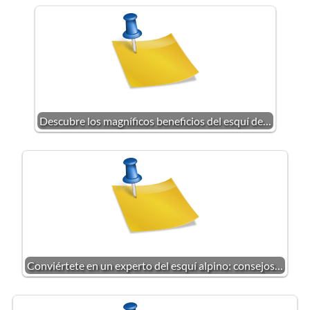
Descubre los magníficos beneficios del esquí de…
Conviértete en un experto del esquí alpino: consejos…