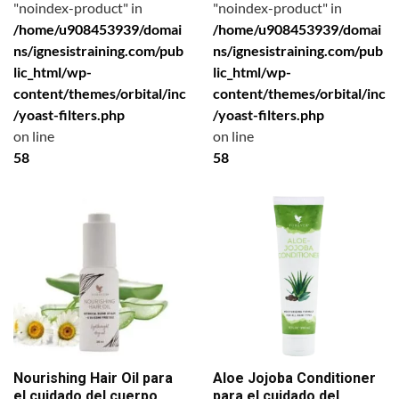
"noindex-product" in
"noindex-product" in
/home/u908453939/domai
/home/u908453939/domai
ns/ignesistraining.com/pub
ns/ignesistraining.com/pub
lic_html/wp-
lic_html/wp-
content/themes/orbital/inc
content/themes/orbital/inc
/yoast-filters.php
/yoast-filters.php
on line
on line
58
58
Nourishing Hair Oil para
Aloe Jojoba Conditioner
el cuidado del cuerpo
para el cuidado del