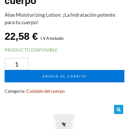
cuerpo
Aloe Moisturizing Lotion: ¡La hidratación potente
para tu cuerpo!
22,58
€
I.V.A incluido
PRODUCTO DISPONIBLE
Aloe
Moisturizing
Lotion
AÑADIR AL CARRITO
para
el
Categoría:
Cuidado del cuerpo
cuidado
del
cuerpo
cantidad
🔍