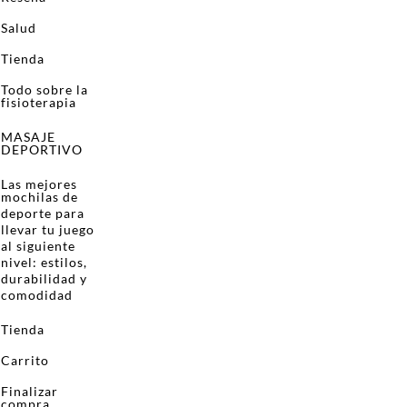
Salud
Tienda
Todo sobre la
fisioterapia
MASAJE
DEPORTIVO
Las mejores
mochilas de
deporte para
llevar tu juego
al siguiente
nivel: estilos,
durabilidad y
comodidad
Tienda
Carrito
Finalizar
compra