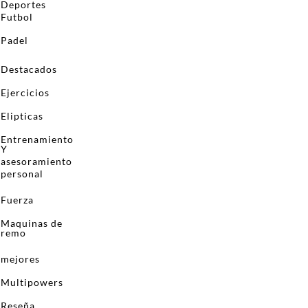
Deportes
Futbol
Padel
Destacados
Ejercicios
Elipticas
Entrenamiento
Y
asesoramiento
personal
Fuerza
Maquinas de
remo
mejores
Multipowers
Reseña