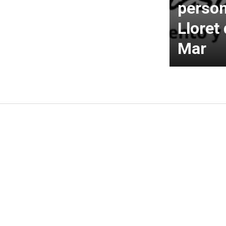
person
Lloret
Mar