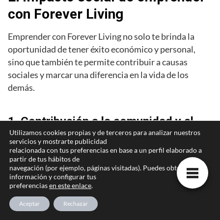
con Forever Living
Emprender con Forever Living no solo te brinda la
oportunidad de tener éxito económico y personal,
sino que también te permite contribuir a causas
sociales y marcar una diferencia en la vida de los
demás.
1. Contribución a la comunidad y al
Utilizamos cookies propias y de terceros para analizar nuestros
medio ambiente:
servicios y mostrarte publicidad
relacionada con tus preferencias en base a un perfil elaborado a
Forever Living se preocupa por el bienestar de la
partir de tus hábitos de
comunidad y el medio ambiente. La compañía se
navegación (por ejemplo, páginas visitadas). Puedes obtener más
compromete a realizar prácticas sostenibles y
información y configurar tus
preferencias
en este enlace
.
responsables, minimizando su huella ecológica y
contribuyendo al desarrollo de las comunidades en las
Aceptar
Rechazar
que opera. Emprender con Forever Living te permitirá