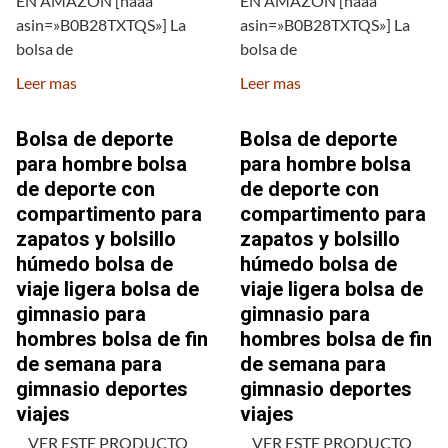
EN AMAZON [naaa
EN AMAZON [naaa
asin=»B0B28TXTQS»] La
asin=»B0B28TXTQS»] La
bolsa de
bolsa de
Leer mas
Leer mas
Bolsa de deporte
Bolsa de deporte
para hombre bolsa
para hombre bolsa
de deporte con
de deporte con
compartimento para
compartimento para
zapatos y bolsillo
zapatos y bolsillo
húmedo bolsa de
húmedo bolsa de
viaje ligera bolsa de
viaje ligera bolsa de
gimnasio para
gimnasio para
hombres bolsa de fin
hombres bolsa de fin
de semana para
de semana para
gimnasio deportes
gimnasio deportes
viajes
viajes
VER ESTE PRODUCTO
VER ESTE PRODUCTO