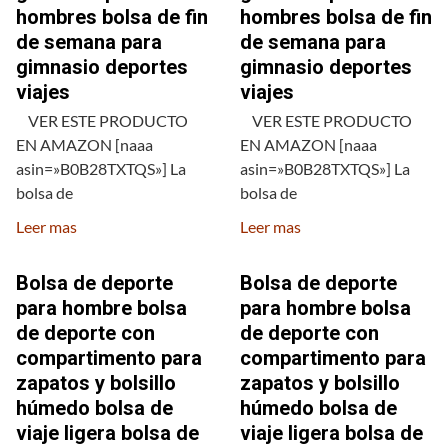
hombres bolsa de fin
hombres bolsa de fin
de semana para
de semana para
gimnasio deportes
gimnasio deportes
viajes
viajes
VER ESTE PRODUCTO
VER ESTE PRODUCTO
EN AMAZON [naaa
EN AMAZON [naaa
asin=»B0B28TXTQS»] La
asin=»B0B28TXTQS»] La
bolsa de
bolsa de
Leer mas
Leer mas
Bolsa de deporte
Bolsa de deporte
para hombre bolsa
para hombre bolsa
de deporte con
de deporte con
compartimento para
compartimento para
zapatos y bolsillo
zapatos y bolsillo
húmedo bolsa de
húmedo bolsa de
viaje ligera bolsa de
viaje ligera bolsa de