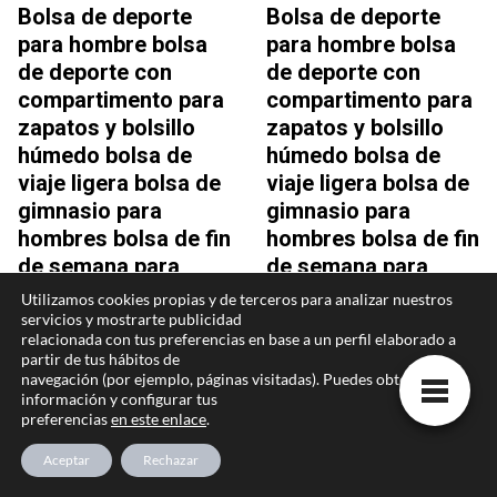
Bolsa de deporte
Bolsa de deporte
para hombre bolsa
para hombre bolsa
de deporte con
de deporte con
compartimento para
compartimento para
zapatos y bolsillo
zapatos y bolsillo
húmedo bolsa de
húmedo bolsa de
viaje ligera bolsa de
viaje ligera bolsa de
gimnasio para
gimnasio para
hombres bolsa de fin
hombres bolsa de fin
de semana para
de semana para
gimnasio deportes
gimnasio deportes
Utilizamos cookies propias y de terceros para analizar nuestros
viajes
viajes
servicios y mostrarte publicidad
relacionada con tus preferencias en base a un perfil elaborado a
VER ESTE PRODUCTO
VER ESTE PRODUCTO
partir de tus hábitos de
EN AMAZON [naaa
EN AMAZON [naaa
navegación (por ejemplo, páginas visitadas). Puedes obtener más
información y configurar tus
asin=»B0B28TXTQS»] La
asin=»B0B28TXTQS»] La
preferencias
en este enlace
.
bolsa de
bolsa de
Aceptar
Rechazar
Leer mas
Leer mas