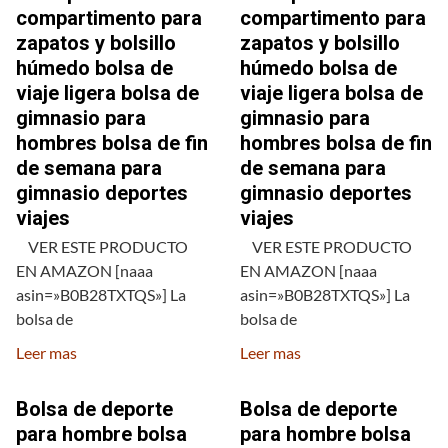
compartimento para
compartimento para
zapatos y bolsillo
zapatos y bolsillo
húmedo bolsa de
húmedo bolsa de
viaje ligera bolsa de
viaje ligera bolsa de
gimnasio para
gimnasio para
hombres bolsa de fin
hombres bolsa de fin
de semana para
de semana para
gimnasio deportes
gimnasio deportes
viajes
viajes
VER ESTE PRODUCTO
VER ESTE PRODUCTO
EN AMAZON [naaa
EN AMAZON [naaa
asin=»B0B28TXTQS»] La
asin=»B0B28TXTQS»] La
bolsa de
bolsa de
Leer mas
Leer mas
Bolsa de deporte
Bolsa de deporte
para hombre bolsa
para hombre bolsa