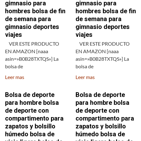
gimnasio para
gimnasio para
hombres bolsa de fin
hombres bolsa de fin
de semana para
de semana para
gimnasio deportes
gimnasio deportes
viajes
viajes
VER ESTE PRODUCTO
VER ESTE PRODUCTO
EN AMAZON [naaa
EN AMAZON [naaa
asin=»B0B28TXTQS»] La
asin=»B0B28TXTQS»] La
bolsa de
bolsa de
Leer mas
Leer mas
Bolsa de deporte
Bolsa de deporte
para hombre bolsa
para hombre bolsa
de deporte con
de deporte con
compartimento para
compartimento para
zapatos y bolsillo
zapatos y bolsillo
húmedo bolsa de
húmedo bolsa de