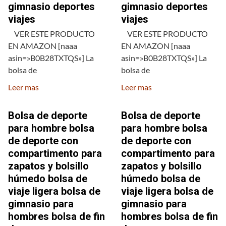
gimnasio deportes
gimnasio deportes
viajes
viajes
VER ESTE PRODUCTO
VER ESTE PRODUCTO
EN AMAZON [naaa
EN AMAZON [naaa
asin=»B0B28TXTQS»] La
asin=»B0B28TXTQS»] La
bolsa de
bolsa de
Leer mas
Leer mas
Bolsa de deporte
Bolsa de deporte
para hombre bolsa
para hombre bolsa
de deporte con
de deporte con
compartimento para
compartimento para
zapatos y bolsillo
zapatos y bolsillo
húmedo bolsa de
húmedo bolsa de
viaje ligera bolsa de
viaje ligera bolsa de
gimnasio para
gimnasio para
hombres bolsa de fin
hombres bolsa de fin