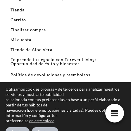
Tienda
Carrito
Finalizar compra
Mi cuenta
Tienda de Aloe Vera
Emprende tu negocio con Forever Living:
Oportunidad de éxito y bienestar
Política de devoluciones y reembolsos
Utilizamos cookies propias y de terceros para analizar nuestros
servicios y mostrarte publicidad
relacionada con tus preferencias en base a un perfil elaborado a
partir de tus hábitos de
En calidad de Afiliado de Amazon y otros
navegación (por ejemplo, páginas visitadas). Puedes obtener más
programas de afiliación, obtengo ingresos por las
información y configurar tus
preferencias
en este enlace
.
compras que cumplen los requisitos aplicables.