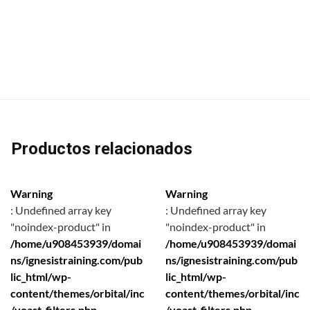
Productos relacionados
Warning
Warning
: Undefined array key
: Undefined array key
"noindex-product" in
"noindex-product" in
/home/u908453939/domai
/home/u908453939/domai
ns/ignesistraining.com/pub
ns/ignesistraining.com/pub
lic_html/wp-
lic_html/wp-
content/themes/orbital/inc
content/themes/orbital/inc
/yoast-filters.php
/yoast-filters.php