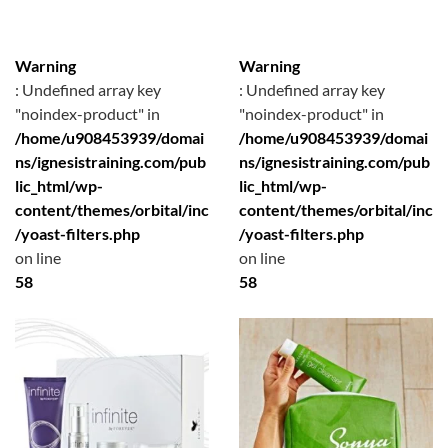
Warning
Warning
: Undefined array key
: Undefined array key
"noindex-product" in
"noindex-product" in
/home/u908453939/domai
/home/u908453939/domai
ns/ignesistraining.com/pub
ns/ignesistraining.com/pub
lic_html/wp-
lic_html/wp-
content/themes/orbital/inc
content/themes/orbital/inc
/yoast-filters.php
/yoast-filters.php
on line
on line
58
58