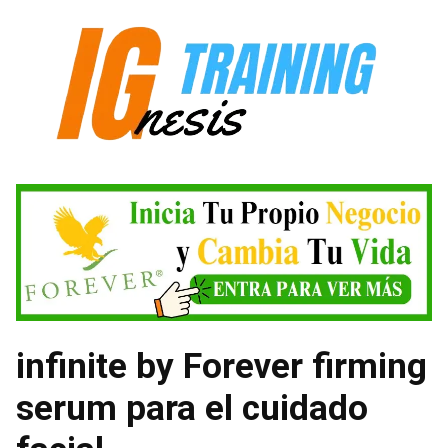
Saltar
al
contenido
infinite by Forever firming
serum para el cuidado