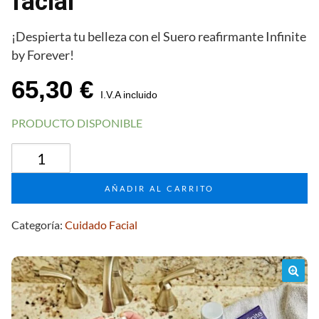
facial
¡Despierta tu belleza con el Suero reafirmante Infinite
by Forever!
65,30
€
I.V.A incluido
PRODUCTO DISPONIBLE
infinite
by
Forever
AÑADIR AL CARRITO
firming
serum
Categoría:
Cuidado Facial
para
el
cuidado
facial
🔍
cantidad