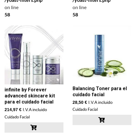
on line
on line
58
58
Balancing Toner para el
infinite by Forever
cuidado facial
advanced skincare kit
para el cuidado facial
28,50
€
I.V.A incluido
Cuidado Facial
214,97
€
I.V.A incluido
Cuidado Facial