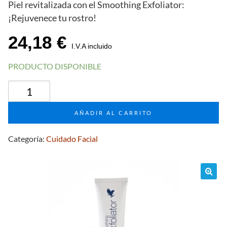
Piel revitalizada con el Smoothing Exfoliator:
¡Rejuvenece tu rostro!
24,18
€
I.V.A incluido
PRODUCTO DISPONIBLE
Smoothing
Exfoliator
para
AÑADIR AL CARRITO
el
cuidado
Categoría:
Cuidado Facial
facial
cantidad
🔍