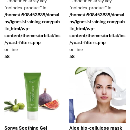
: Undefined array key
: Undefined array key
"noindex-product" in
"noindex-product" in
/home/u908453939/domai
/home/u908453939/domai
ns/ignesistraining.com/pub
ns/ignesistraining.com/pub
lic_html/wp-
lic_html/wp-
content/themes/orbital/inc
content/themes/orbital/inc
/yoast-filters.php
/yoast-filters.php
on line
on line
58
58
Sonya Soothing Gel
Aloe bio-cellulose mask