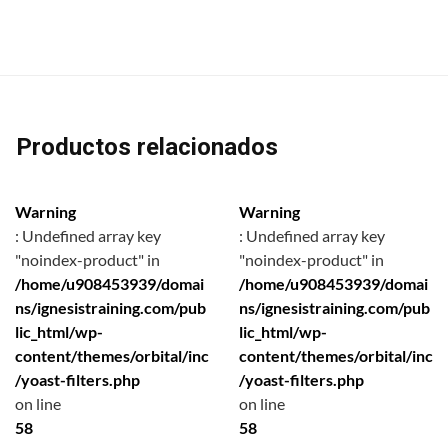
Productos relacionados
Warning
Warning
: Undefined array key
: Undefined array key
"noindex-product" in
"noindex-product" in
/home/u908453939/domai
/home/u908453939/domai
ns/ignesistraining.com/pub
ns/ignesistraining.com/pub
lic_html/wp-
lic_html/wp-
content/themes/orbital/inc
content/themes/orbital/inc
/yoast-filters.php
/yoast-filters.php
on line
on line
58
58