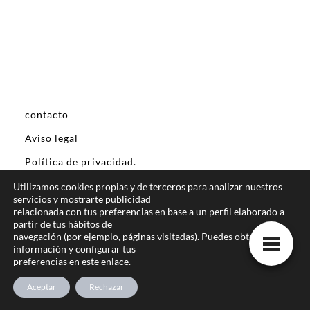
contacto
Aviso legal
Política de privacidad.
Poltica de cookies
Utilizamos cookies propias y de terceros para analizar nuestros
servicios y mostrarte publicidad
relacionada con tus preferencias en base a un perfil elaborado a
partir de tus hábitos de
navegación (por ejemplo, páginas visitadas). Puedes obtener más
información y configurar tus
preferencias
en este enlace
.
IGnesis training Lloret de mar
Travessia dels Jardins, 17, 17310 Lloret de
Aceptar
Rechazar
Mar, Girona