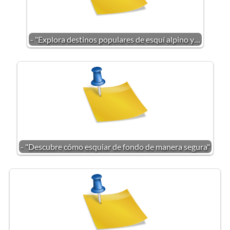
- "Explora destinos populares de esquí alpino y…
- "Descubre cómo esquiar de fondo de manera segura"