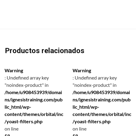
Productos relacionados
Warning
Warning
: Undefined array key
: Undefined array key
"noindex-product" in
"noindex-product" in
/home/u908453939/domai
/home/u908453939/domai
ns/ignesistraining.com/pub
ns/ignesistraining.com/pub
lic_html/wp-
lic_html/wp-
content/themes/orbital/inc
content/themes/orbital/inc
/yoast-filters.php
/yoast-filters.php
on line
on line
58
58