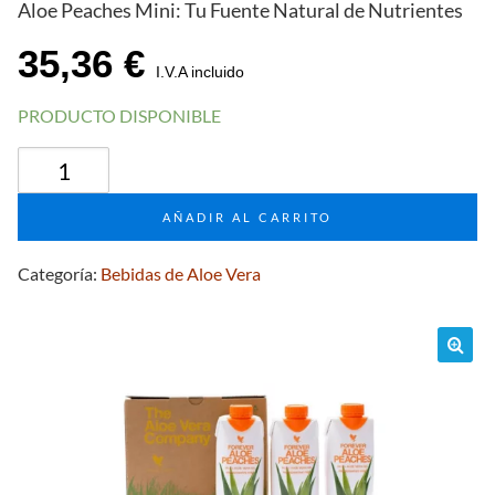
Aloe Peaches Mini: Tu Fuente Natural de Nutrientes
35,36
€
I.V.A incluido
PRODUCTO DISPONIBLE
Tripack
Aloe
Peaches
AÑADIR AL CARRITO
Mini
330
Categoría:
Bebidas de Aloe Vera
ml
(Pack
de
3)
🔍
cantidad