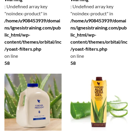
: Undefined array key
: Undefined array key
"noindex-product" in
"noindex-product" in
/home/u908453939/domai
/home/u908453939/domai
ns/ignesistraining.com/pub
ns/ignesistraining.com/pub
lic_html/wp-
lic_html/wp-
content/themes/orbital/inc
content/themes/orbital/inc
/yoast-filters.php
/yoast-filters.php
on line
on line
58
58