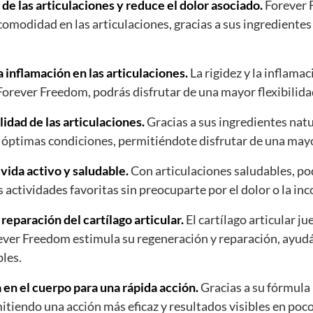
de las articulaciones y reduce el dolor asociado.
Forever 
incomodidad en las articulaciones, gracias a sus ingredient
a inflamación en las articulaciones.
La rigidez y la inflam
orever Freedom, podrás disfrutar de una mayor flexibilidad
lidad de las articulaciones.
Gracias a sus ingredientes nat
 óptimas condiciones, permitiéndote disfrutar de una may
vida activo y saludable.
Con articulaciones saludables, podr
us actividades favoritas sin preocuparte por el dolor o la i
eparación del cartílago articular.
El cartílago articular j
orever Freedom estimula su regeneración y reparación, ayu
bles.
en el cuerpo para una rápida acción.
Gracias a su fórmula
itiendo una acción más eficaz y resultados visibles en poc