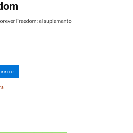
edom
Forever Freedom: el suplemento
ARRITO
ra