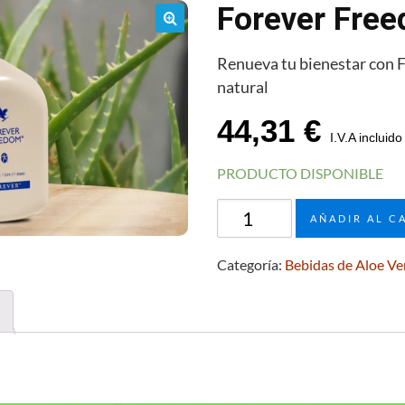
Forever Fre
🔍
Renueva tu bienestar con 
natural
44,31
€
I.V.A incluido
PRODUCTO DISPONIBLE
Forever
AÑADIR AL C
Freedom
cantidad
Categoría:
Bebidas de Aloe Ve