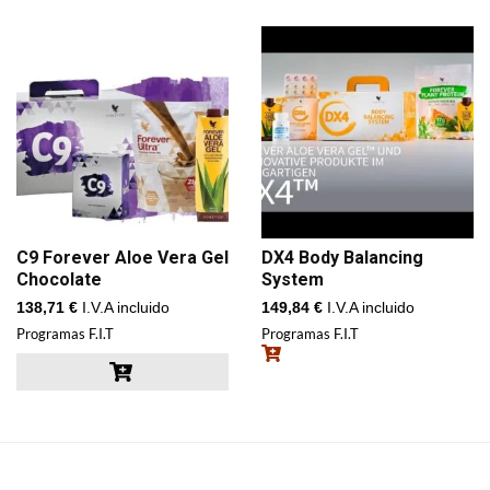
C9 Forever Aloe Vera Gel
DX4 Body Balancing
Chocolate
System
138,71
€
I.V.A incluido
149,84
€
I.V.A incluido
Programas F.I.T
Programas F.I.T