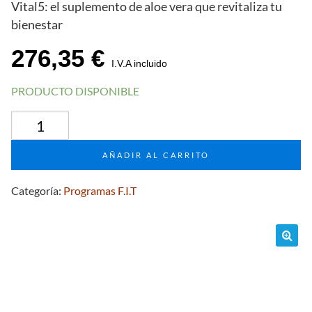
Vital5: el suplemento de aloe vera que revitaliza tu
bienestar
276,35
€
I.V.A incluido
PRODUCTO DISPONIBLE
Vital5
Forever
Aloe
AÑADIR AL CARRITO
Berry
Nectar
Categoría:
Programas F.I.T
cantidad
🔍