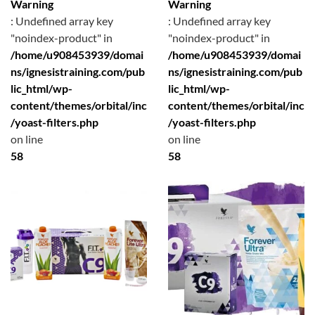
Warning
Warning
: Undefined array key
: Undefined array key
"noindex-product" in
"noindex-product" in
/home/u908453939/domai
/home/u908453939/domai
ns/ignesistraining.com/pub
ns/ignesistraining.com/pub
lic_html/wp-
lic_html/wp-
content/themes/orbital/inc
content/themes/orbital/inc
/yoast-filters.php
/yoast-filters.php
on line
on line
58
58