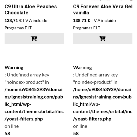
C9 Ultra Aloe Peaches
C9 Forever Aloe Vera Gel
Chocolate
vainilla
138,71
€
I.V.A incluido
138,71
€
I.V.A incluido
Programas F.I.T
Programas F.I.T
Warning
Warning
: Undefined array key
: Undefined array key
"noindex-product" in
"noindex-product" in
/home/u908453939/domai
/home/u908453939/domai
ns/ignesistraining.com/pub
ns/ignesistraining.com/pub
lic_html/wp-
lic_html/wp-
content/themes/orbital/inc
content/themes/orbital/inc
/yoast-filters.php
/yoast-filters.php
on line
on line
58
58