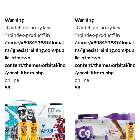
Warning
Warning
: Undefined array key
: Undefined array key
"noindex-product" in
"noindex-product" in
/home/u908453939/domai
/home/u908453939/domai
ns/ignesistraining.com/pub
ns/ignesistraining.com/pub
lic_html/wp-
lic_html/wp-
content/themes/orbital/inc
content/themes/orbital/inc
/yoast-filters.php
/yoast-filters.php
on line
on line
58
58