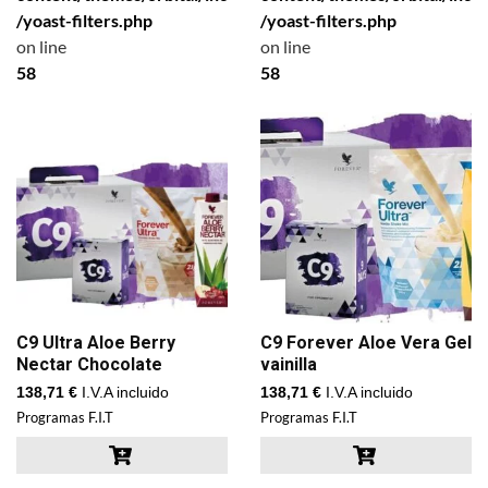
/yoast-filters.php
/yoast-filters.php
on line
on line
58
58
C9 Ultra Aloe Berry
C9 Forever Aloe Vera Gel
Nectar Chocolate
vainilla
138,71
€
I.V.A incluido
138,71
€
I.V.A incluido
Programas F.I.T
Programas F.I.T