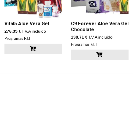
Vital5 Aloe Vera Gel
C9 Forever Aloe Vera Gel
Chocolate
276,35
€
I.V.A incluido
138,71
€
I.V.A incluido
Programas F.I.T
Programas F.I.T