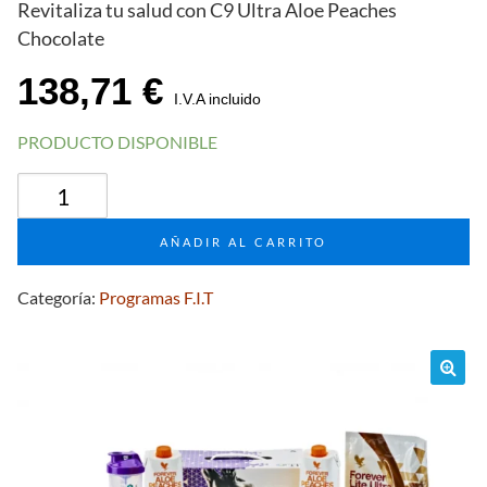
Revitaliza tu salud con C9 Ultra Aloe Peaches
Chocolate
138,71
€
I.V.A incluido
PRODUCTO DISPONIBLE
C9
Ultra
Aloe
AÑADIR AL CARRITO
Peaches
Chocolate
Categoría:
Programas F.I.T
cantidad
🔍