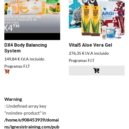
DX4 Body Balancing
Vital5 Aloe Vera Gel
System
276,35
€
I.V.A incluido
149,84
€
I.V.A incluido
Programas F.I.T
Programas F.I.T
Warning
: Undefined array key
"noindex-product" in
/home/u908453939/domai
ns/ignesistraining.com/pub