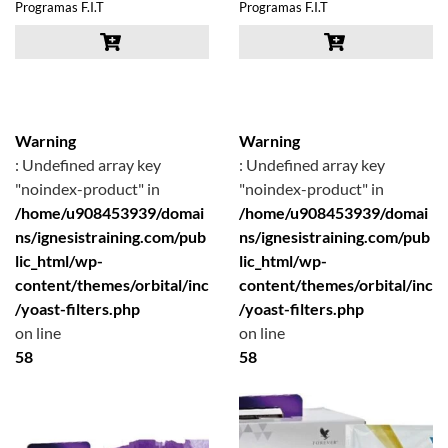
Programas F.I.T
Programas F.I.T
Warning
Warning
: Undefined array key
: Undefined array key
"noindex-product" in
"noindex-product" in
/home/u908453939/domai
/home/u908453939/domai
ns/ignesistraining.com/pub
ns/ignesistraining.com/pub
lic_html/wp-
lic_html/wp-
content/themes/orbital/inc
content/themes/orbital/inc
/yoast-filters.php
/yoast-filters.php
on line
on line
58
58