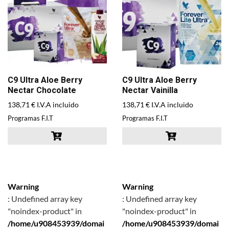
C9 Ultra Aloe Berry
C9 Ultra Aloe Berry
Nectar Chocolate
Nectar Vainilla
138,71
€
138,71
€
I.V.A incluido
I.V.A incluido
Programas F.I.T
Programas F.I.T
Warning
Warning
: Undefined array key
: Undefined array key
"noindex-product" in
"noindex-product" in
/home/u908453939/domai
/home/u908453939/domai