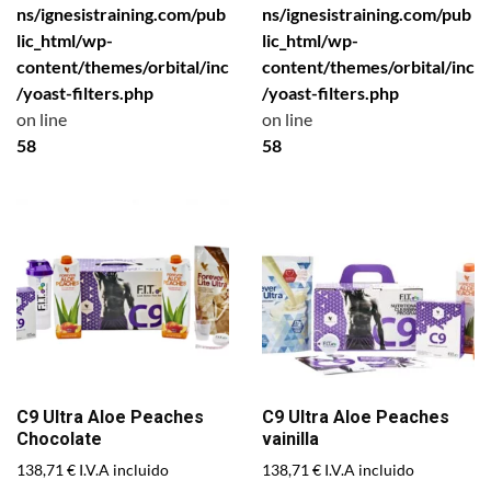
ns/ignesistraining.com/pub
ns/ignesistraining.com/pub
lic_html/wp-
lic_html/wp-
content/themes/orbital/inc
content/themes/orbital/inc
/yoast-filters.php
/yoast-filters.php
on line
on line
58
58
C9 Ultra Aloe Peaches
C9 Ultra Aloe Peaches
Chocolate
vainilla
138,71
€
138,71
€
I.V.A incluido
I.V.A incluido