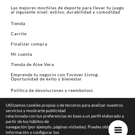
Las mejores mochilas de deporte para llevar tu juego
al siguiente nivel: estilos, durabilidad y comodidad
Tienda
Carrito
Finalizar compra
Mi cuenta
Tienda de Aloe Vera
Emprende tu negocio con Forever Living:
Oportunidad de éxito y bienestar
Política de devoluciones y reembolsos
Utilizamos cookies propias y de terceros para analizar nuestros
servicios y mostrarte publicidad
relacionada con tus preferencias en base a un perfil elaborado a
partir de tus hábitos de
En calidad de Afiliado de Amazon y otros
navegación (por ejemplo, páginas visitadas). Puedes obtener más
programas de afiliación, obtengo ingresos por las
información y configurar tus