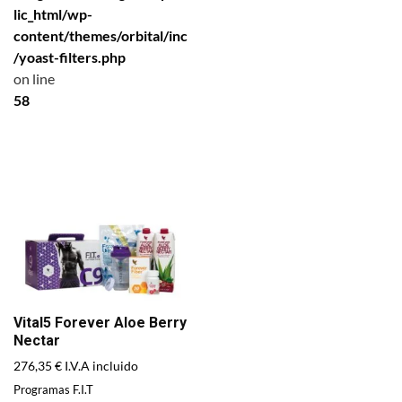
lic_html/wp-
content/themes/orbital/inc
/yoast-filters.php
on line
58
Vital5 Forever Aloe Berry
Nectar
276,35
€
I.V.A incluido
Programas F.I.T