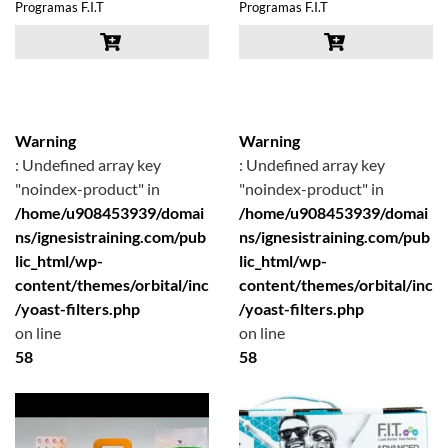
Programas F.I.T
Programas F.I.T
Warning
Warning
: Undefined array key
: Undefined array key
"noindex-product" in
"noindex-product" in
/home/u908453939/domai
/home/u908453939/domai
ns/ignesistraining.com/pub
ns/ignesistraining.com/pub
lic_html/wp-
lic_html/wp-
content/themes/orbital/inc
content/themes/orbital/inc
/yoast-filters.php
/yoast-filters.php
on line
on line
58
58