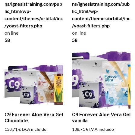
ns/ignesistraining.com/pub
ns/ignesistraining.com/pub
lic_html/wp-
lic_html/wp-
content/themes/orbital/inc
content/themes/orbital/inc
/yoast-filters.php
/yoast-filters.php
on line
on line
58
58
C9 Forever Aloe Vera Gel
C9 Forever Aloe Vera Gel
Chocolate
vainilla
138,71
€
138,71
€
I.V.A incluido
I.V.A incluido