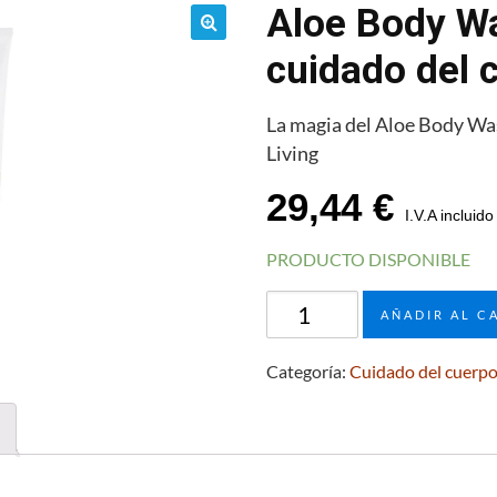
Aloe Body Wa
🔍
cuidado del 
La magia del Aloe Body Was
Living
29,44
€
I.V.A incluido
PRODUCTO DISPONIBLE
Aloe
AÑADIR AL C
Body
Wash
Categoría:
Cuidado del cuerp
para
el
cuidado
del
cuerpo