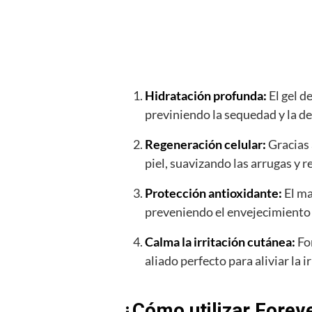
Hidratación profunda:
El gel d
previniendo la sequedad y la d
Regeneración celular:
Gracias 
piel, suavizando las arrugas y 
Protección antioxidante:
El ma
preveniendo el envejecimiento
Calma la irritación cutánea:
For
aliado perfecto para aliviar la i
¿Cómo utilizar Forev