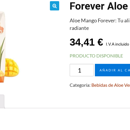
Forever Aloe
🔍
Aloe Mango Forever: Tu ali
radiante
34,41
€
I.V.A incluido
PRODUCTO DISPONIBLE
Forever
AÑADIR AL C
Aloe
Mango
Categoría:
Bebidas de Aloe Ve
(1
Litro)
cantidad