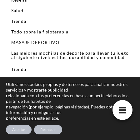
Salud
Tienda
Todo sobre la fisioterapia
MASAJE DEPORTIVO
Las mejores mochilas de deporte para llevar tu juego
al siguiente nivel: estilos, durabilidad y comodidad
Tienda
Carrito
Utilizamos cookies propias y de terceros para analizar nuestros
servicios y mostrarte publicidad
Finalizar compra
relacionada con tus preferencias en base a un perfil elaborado a
partir de tus hábitos de
Mi cuenta
navegación (por ejemplo, páginas visitadas). Puedes obtener más
Tienda de Aloe Vera
información y configurar tus
preferencias
en este enlace
.
Emprende tu negocio con Forever Living:
Oportunidad de éxito y bienestar
Aceptar
Rechazar
Política de devoluciones y reembolsos