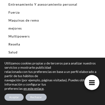
Entrenamiento Y asesoramiento personal
Fuerza
Maquinas de remo
mejores
Multipowers
Reseña
Salud
Tienda
Utilizamos cookies propias y de terceros para analizar nuestros
servicios y mostrarte publicidad
Todo sobre la fisioterapia
relacionada con tus preferencias en base a un perfil elaborado a
partir de tus hábitos de
MASAJE DEPORTIVO
navegación (por ejemplo, páginas visitadas). Puedes obtener más
Las mejores mochilas de deporte para llevar tu juego
información y configurar tus
al siguiente nivel: estilos, durabilidad y comodidad
preferencias
en este enlace
.
Tienda
Aceptar
Rechazar
Carrito