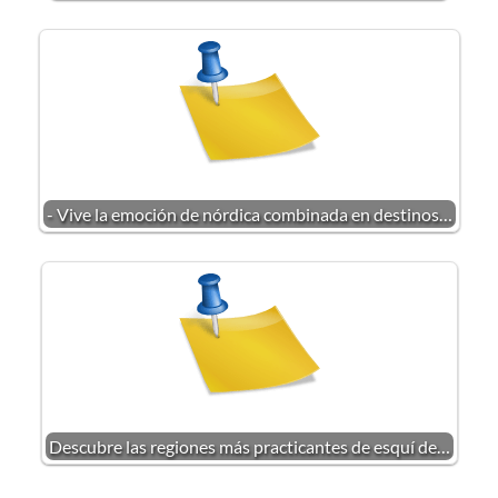
- Vive la emoción de nórdica combinada en destinos…
Descubre las regiones más practicantes de esquí de…