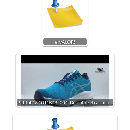
#¡VALOR!
Patriot 13 1011B485004: Descubre el calzado…