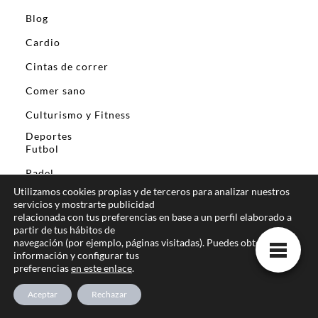
Blog
Cardio
Cintas de correr
Comer sano
Culturismo y Fitness
Deportes
Futbol
Padel
Utilizamos cookies propias y de terceros para analizar nuestros
Destacados
servicios y mostrarte publicidad
relacionada con tus preferencias en base a un perfil elaborado a
Ejercicios
partir de tus hábitos de
navegación (por ejemplo, páginas visitadas). Puedes obtener más
Elipticas
información y configurar tus
preferencias
en este enlace
.
Entrenamiento Y asesoramiento personal
Aceptar
Rechazar
Fuerza