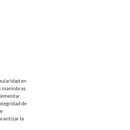
pularidad en
as maniobras
plementar
ntegridad de
se
rantizar la