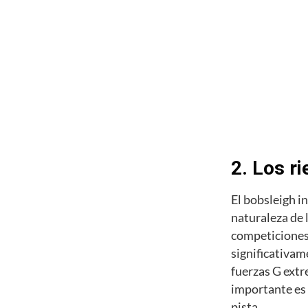
2. Los ri
El bobsleigh i
naturaleza de 
competiciones
significativam
fuerzas G extr
importante es l
pista.