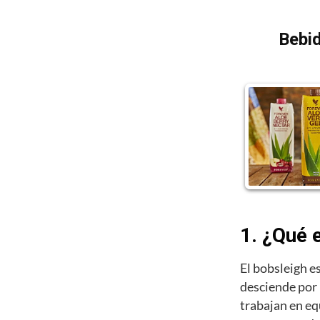
Bebid
1. ¿Qué 
El bobsleigh e
desciende por 
trabajan en eq