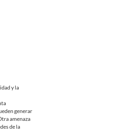
idad y la
nta
pueden generar
 Otra amenaza
des de la