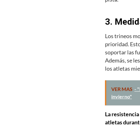
3. Medid
Los trineos mo
prioridad. Est
soportar las f
Además, se les
los atletas mie
VER MAS
- 
invierno"
La resistencia
atletas durant