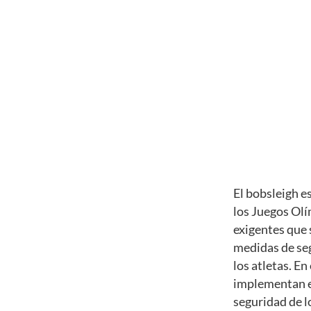
El bobsleigh e
los Juegos Olí
exigentes que 
medidas de seg
los atletas. E
implementan en
seguridad de l