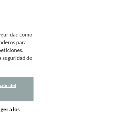
seguridad como
raderos para
peticiones.
a seguridad de
ción del
ger a los