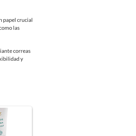
n papel crucial
 como las
diante correas
xibilidad y