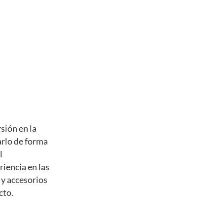
sión en la
arlo de forma
l
iencia en las
s y accesorios
cto.