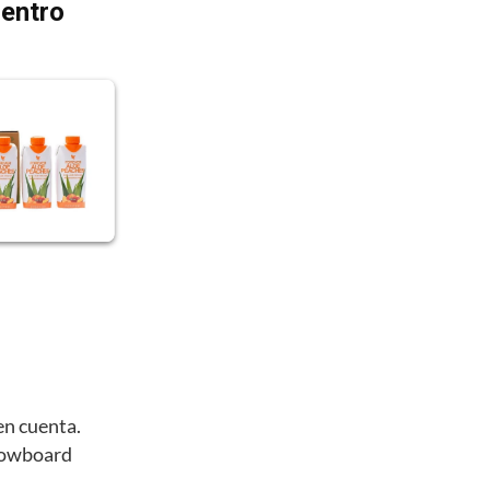
dentro
en cuenta.
snowboard