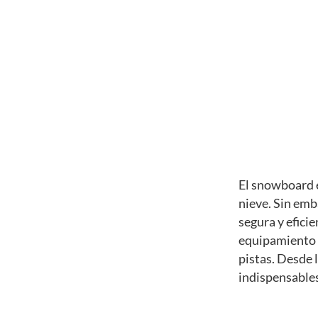
El snowboard 
nieve. Sin emb
segura y efici
equipamiento n
pistas. Desde l
indispensables