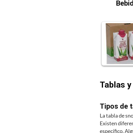
Bebid
Tablas y
Tipos de 
La tabla de sn
Existen difere
específico. Al