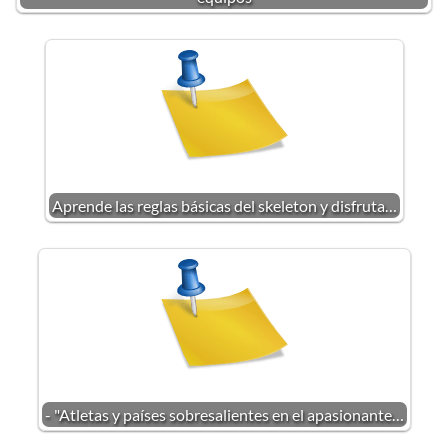
Aprende las reglas básicas del skeleton y disfruta…
- "Atletas y países sobresalientes en el apasionante…