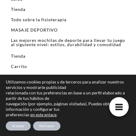
Tienda
Todo sobre la fisioterapia
MASAJE DEPORTIVO
Las mejores mochilas de deporte para llevar tu juego
al siguiente nivel: estilos, durabilidad y comodidad
Tienda
Carrito
Finalizar compra
Utilizamos cookies propias y de terceros para analizar nuestros
Mi cuenta
servicios y mostrarte publicidad
relacionada con tus preferencias en base a un perfil elaborado a
Tienda de Aloe Vera
partir de tus hábitos de
navegación (por ejemplo, páginas visitadas). Puedes obtener más
Emprende tu negocio con Forever Living:
información y configurar tus
Oportunidad de éxito y bienestar
preferencias
en este enlace
.
Política de devoluciones y reembolsos
Aceptar
Rechazar