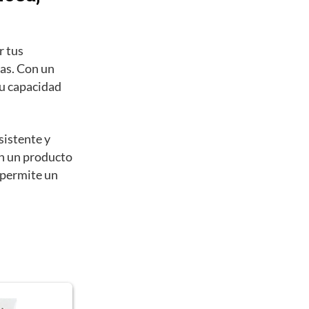
r tus
as. Con un
su capacidad
sistente y
an un producto
 permite un