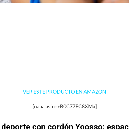
VER ESTE PRODUCTO EN AMAZON
[naaa asin=»B0C77FC8XM»]
 deporte con cordón Yoosso: espac