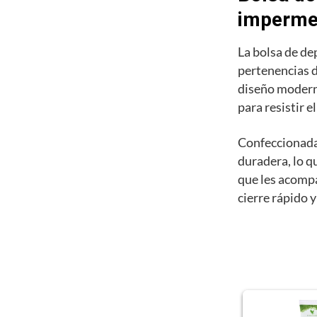
imperme
La bolsa de de
pertenencias d
diseño moderno
para resistir e
Confeccionada 
duradera, lo q
que les acomp
cierre rápido y