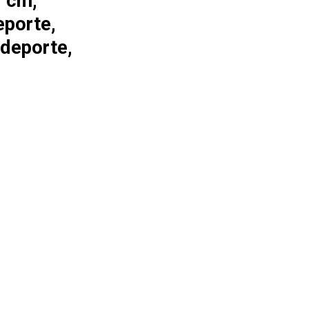
0 cm,
eporte,
 deporte,