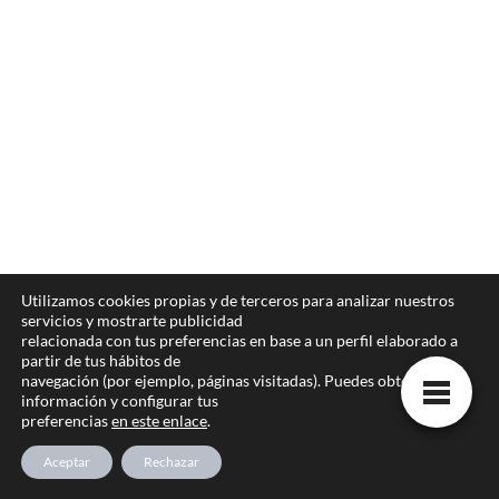
contacto
Utilizamos cookies propias y de terceros para analizar nuestros
servicios y mostrarte publicidad
Aviso legal
relacionada con tus preferencias en base a un perfil elaborado a
partir de tus hábitos de
Política de privacidad.
navegación (por ejemplo, páginas visitadas). Puedes obtener más
Poltica de cookies
información y configurar tus
preferencias
en este enlace
.
Aceptar
Rechazar