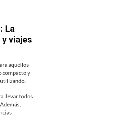
: La
 y viajes
para aquellos
ño compacto y
 utilizando.
ra llevar todos
. Además,
ncias