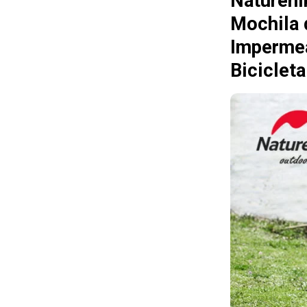
Naturehi
Mochila 
Impermea
Biciclet