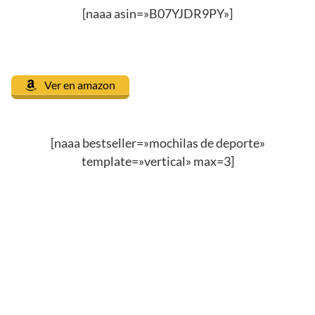
[naaa asin=»B07YJDR9PY»]
Ver en amazon
[naaa bestseller=»mochilas de deporte»
template=»vertical» max=3]