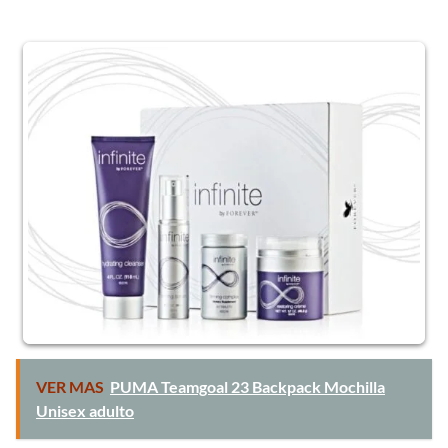
VER MAS
PUMA Teamgoal 23 Backpack Mochilla
Unisex adulto