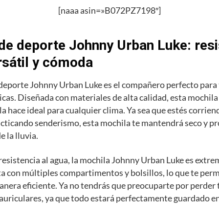
[naaa asin=»B072PZ7198″]
de deporte Johnny Urban Luke: resi
rsátil y cómoda
deporte Johnny Urban Luke es el compañero perfecto para 
sicas. Diseñada con materiales de alta calidad, esta mochila
 la hace ideal para cualquier clima. Ya sea que estés corrien
cticando senderismo, esta mochila te mantendrá seco y pr
 la lluvia.
resistencia al agua, la mochila Johnny Urban Luke es ext
ta con múltiples compartimentos y bolsillos, lo que te per
anera eficiente. Ya no tendrás que preocuparte por perder t
 auriculares, ya que todo estará perfectamente guardado en