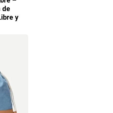
bre –
s de
ibre y