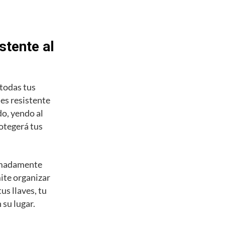
stente al
todas tus
 es resistente
do, yendo al
otegerá tus
remadamente
mite organizar
us llaves, tu
 su lugar.