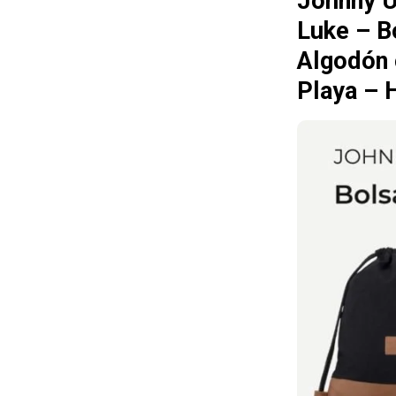
Johnny U
Luke – B
Algodón 
Playa – 