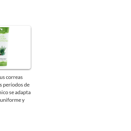
us correas
s períodos de
mico se adapta
 uniforme y