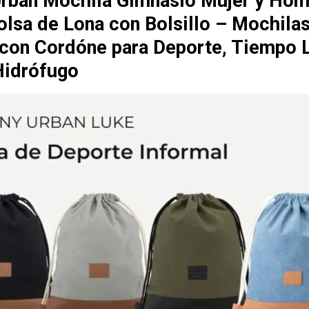
rban Mochila Gimnasio Mujer y Hom
olsa de Lona con Bolsillo – Mochila
con Cordóne para Deporte, Tiempo L
Hidrófugo