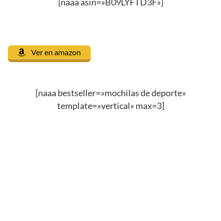
[naaa asin=»B09LYFTD3F»]
Ver en amazon
[naaa bestseller=»mochilas de deporte»
template=»vertical» max=3]