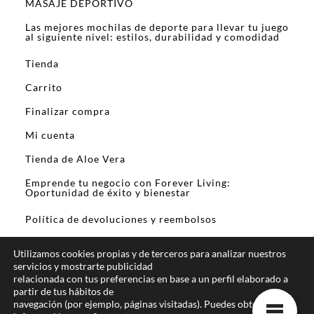
MASAJE DEPORTIVO
Las mejores mochilas de deporte para llevar tu juego
al siguiente nivel: estilos, durabilidad y comodidad
Tienda
Carrito
Finalizar compra
Mi cuenta
Tienda de Aloe Vera
Emprende tu negocio con Forever Living:
Oportunidad de éxito y bienestar
Política de devoluciones y reembolsos
Utilizamos cookies propias y de terceros para analizar nuestros
servicios y mostrarte publicidad
relacionada con tus preferencias en base a un perfil elaborado a
partir de tus hábitos de
En calidad de Afiliado de Amazon y otros
navegación (por ejemplo, páginas visitadas). Puedes obtener más
programas de afiliación, obtengo ingresos por las