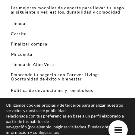
Las mejores mochilas de deporte para llevar tu juego
al siguiente nivel: estilos, durabilidad y comodidad
Tienda
Carrito
Finalizar compra
Mi cuenta
Tienda de Aloe Vera
Emprende tu negocio con Forever Living:
Oportunidad de éxito y bienestar
Política de devoluciones y reembolsos
Utilizamos cookies propias y de terceros para analizar nuestros
servicios y mostrarte publicidad
relacionada con tus preferencias en base a un perfil elaborado a
partir de tus hábitos de
En calidad de Afiliado de Amazon y otros
navegación (por ejemplo, páginas visitadas). Puedes obtener más
programas de afiliación, obtengo ingresos por las
información y configurar tus