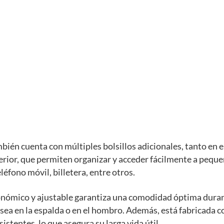
bién cuenta con múltiples bolsillos adicionales, tanto en el
erior, que permiten organizar y acceder fácilmente a pequ
léfono móvil, billetera, entre otros.
onómico y ajustable garantiza una comodidad óptima dura
 sea en la espalda o en el hombro. Además, está fabricada 
istentes, lo que asegura su larga vida útil.