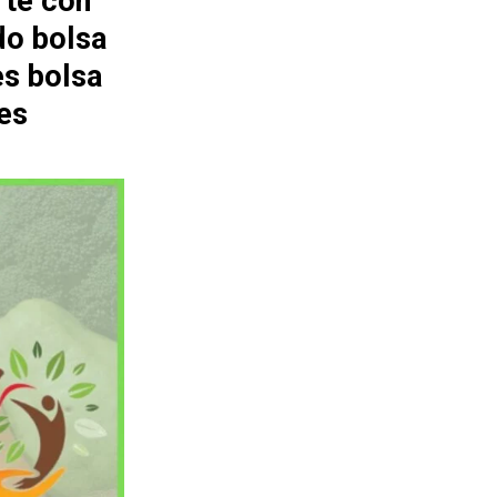
rte con
do bolsa
es bolsa
es