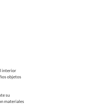
 interior
eños objetos
nte su
con materiales