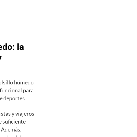
do: la
y
olsillo húmedo
 funcional para
de deportes.
stas y viajeros
 suficiente
s. Además,