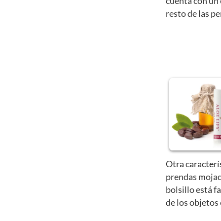
cuenta con un 
resto de las p
Otra caracterí
prendas mojad
bolsillo está f
de los objetos