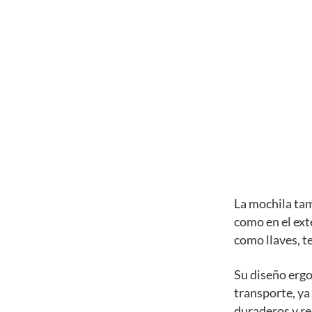
La mochila tam
como en el ext
como llaves, te
Su diseño erg
transporte, ya
duraderos y res