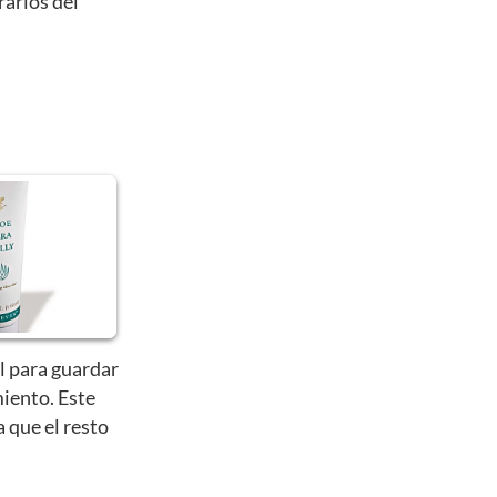
rarlos del
l para guardar
iento. Este
a que el resto