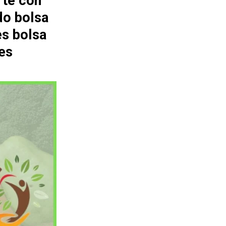
rte con
do bolsa
es bolsa
es