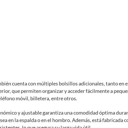
bién cuenta con múltiples bolsillos adicionales, tanto en el
erior, que permiten organizar y acceder fácilmente a pequ
léfono móvil, billetera, entre otros.
onómico y ajustable garantiza una comodidad óptima dura
 sea en la espalda o en el hombro. Además, está fabricada 
istentes, lo que asegura su larga vida útil.