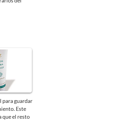
rarlos del
l para guardar
iento. Este
a que el resto