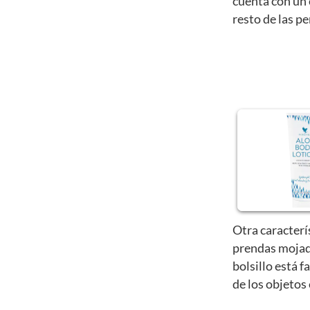
cuenta con un 
resto de las p
Otra caracterí
prendas mojad
bolsillo está f
de los objetos