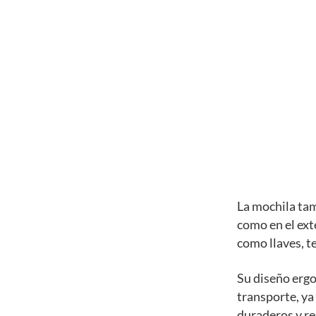
La mochila tam
como en el ext
como llaves, te
Su diseño erg
transporte, ya
duraderos y res