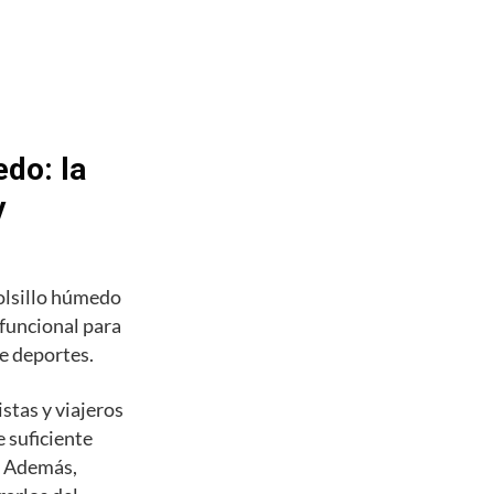
do: la
y
olsillo húmedo
 funcional para
de deportes.
stas y viajeros
 suficiente
s. Además,