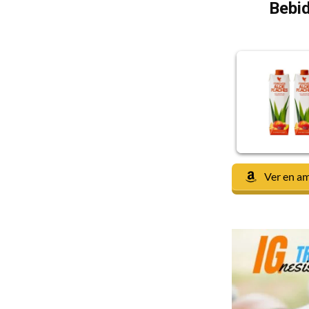
Bebid
Ver en a