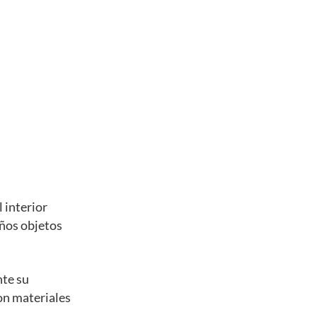
 interior
eños objetos
nte su
con materiales