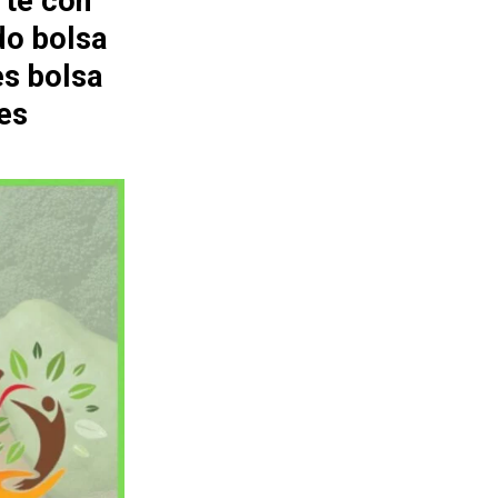
rte con
do bolsa
es bolsa
es