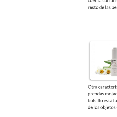
cuenta con un 
resto de las p
Otra caracterí
prendas mojad
bolsillo está f
de los objetos