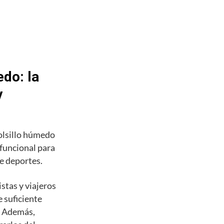
do: la
y
olsillo húmedo
 funcional para
de deportes.
stas y viajeros
 suficiente
s. Además,