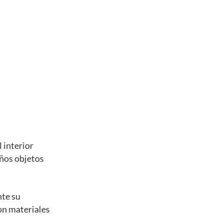
 interior
eños objetos
nte su
con materiales