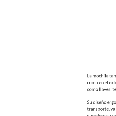
La mochila tam
como en el ext
como llaves, te
Su diseño erg
transporte, ya
duraderos y res