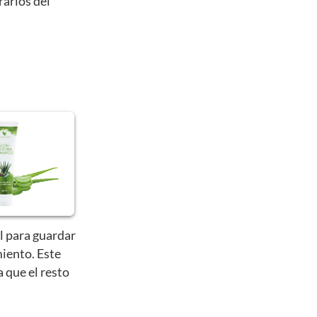
rarlos del
l para guardar
iento. Este
a que el resto