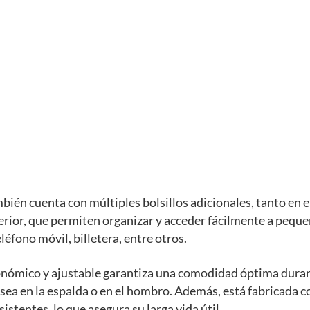
bién cuenta con múltiples bolsillos adicionales, tanto en el
erior, que permiten organizar y acceder fácilmente a pequ
léfono móvil, billetera, entre otros.
onómico y ajustable garantiza una comodidad óptima dura
 sea en la espalda o en el hombro. Además, está fabricada 
istentes, lo que asegura su larga vida útil.