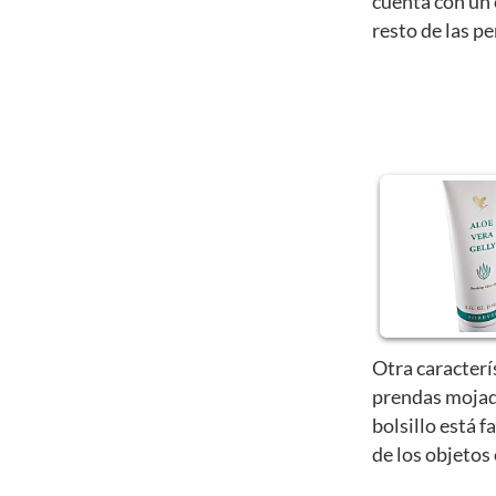
cuenta con un 
resto de las p
Otra caracterí
prendas mojad
bolsillo está f
de los objetos