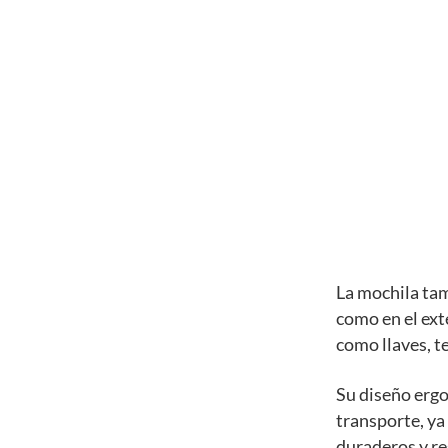
La mochila tam
como en el ext
como llaves, te
Su diseño erg
transporte, ya
duraderos y res