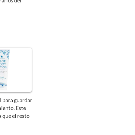
rarlos del
l para guardar
iento. Este
a que el resto