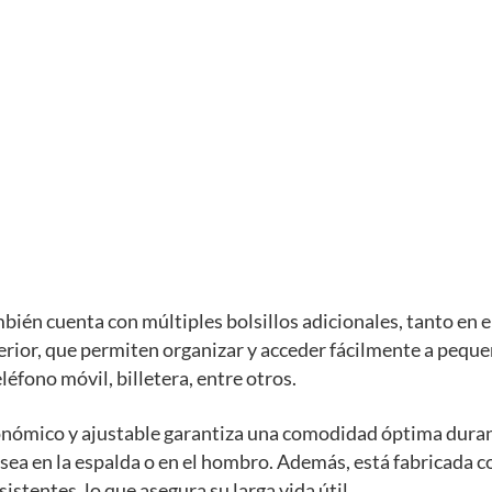
bién cuenta con múltiples bolsillos adicionales, tanto en el
erior, que permiten organizar y acceder fácilmente a pequ
léfono móvil, billetera, entre otros.
onómico y ajustable garantiza una comodidad óptima dura
 sea en la espalda o en el hombro. Además, está fabricada 
istentes, lo que asegura su larga vida útil.