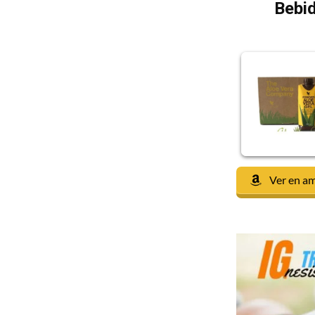
Bebid
Ver en a