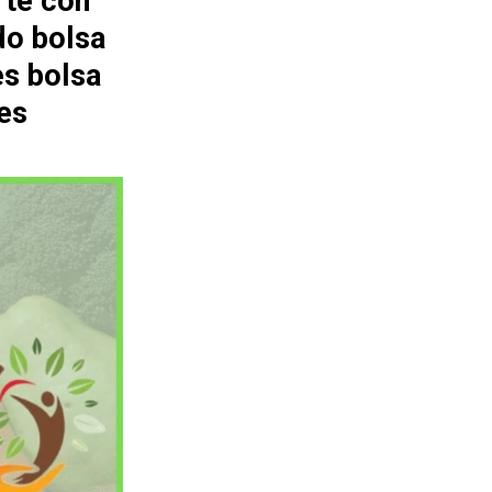
rte con
do bolsa
es bolsa
es