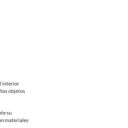
 interior
eños objetos
nte su
con materiales