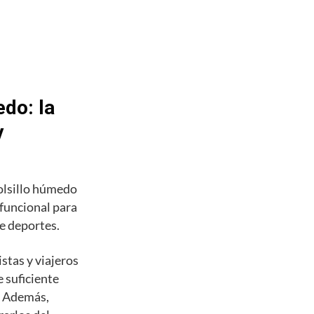
do: la
y
olsillo húmedo
 funcional para
de deportes.
stas y viajeros
 suficiente
s. Además,