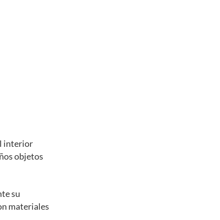
 interior
eños objetos
nte su
con materiales