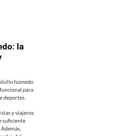
do: la
y
olsillo húmedo
 funcional para
de deportes.
stas y viajeros
 suficiente
s. Además,