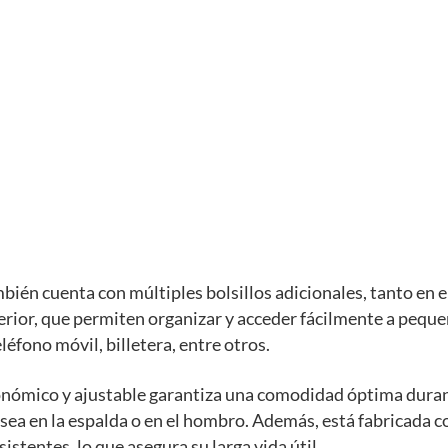
bién cuenta con múltiples bolsillos adicionales, tanto en el
erior, que permiten organizar y acceder fácilmente a pequ
léfono móvil, billetera, entre otros.
onómico y ajustable garantiza una comodidad óptima dura
 sea en la espalda o en el hombro. Además, está fabricada 
istentes, lo que asegura su larga vida útil.