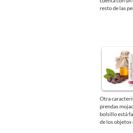
cuenta con un 
resto de las p
Otra caracterí
prendas mojad
bolsillo está f
de los objetos