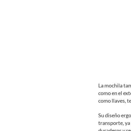
La mochila tam
como en el ext
como llaves, te
Su diseño erg
transporte, ya
duraderos y res