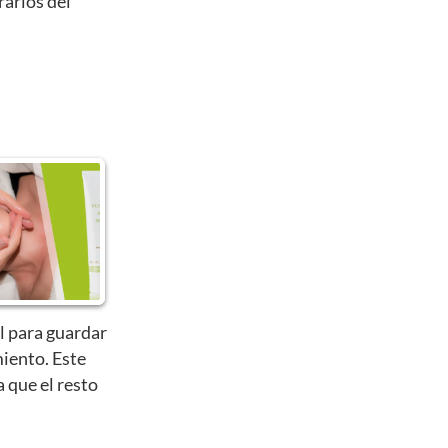
rarlos del
l para guardar
iento. Este
a que el resto