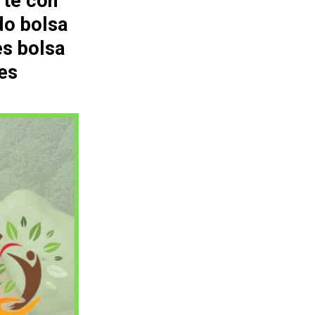
rte con
do bolsa
es bolsa
es