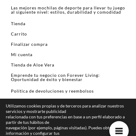
Las mejores mochilas de deporte para llevar tu juego
al siguiente nivel: estilos, durabilidad y comodidad
Tienda
Carrito
Finalizar compra
Mi cuenta
Tienda de Aloe Vera
Emprende tu negocio con Forever Living:
Oportunidad de éxito y bienestar
Política de devoluciones y reembolsos
Utilizamos cookies propias y de terceros para analizar nuestros
servicios y mostrarte publicidad
relacionada con tus preferencias en base a un perfil elaborado a
partir de tus hábitos de
En calidad de Afiliado de Amazon y otros
navegación (por ejemplo, páginas visitadas). Puedes obtener más
programas de afiliación, obtengo ingresos por las
información y configurar tus