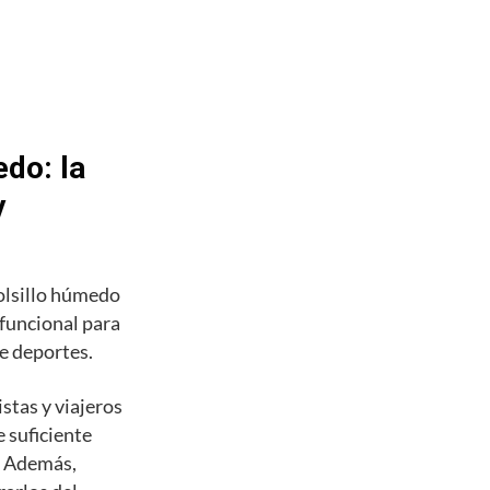
do: la
y
olsillo húmedo
 funcional para
de deportes.
stas y viajeros
 suficiente
s. Además,