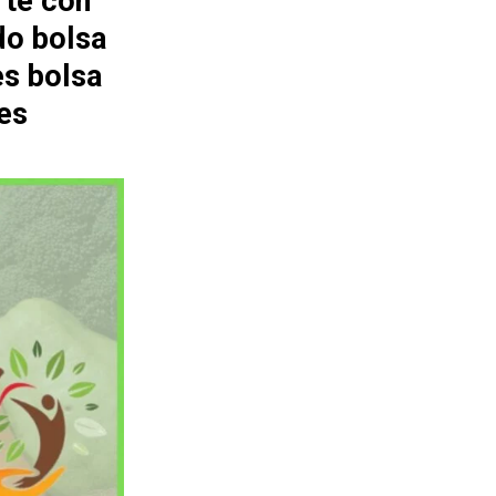
rte con
do bolsa
es bolsa
es