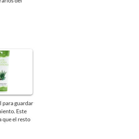
rarlos del
l para guardar
iento. Este
a que el resto