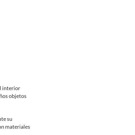
 interior
eños objetos
nte su
con materiales