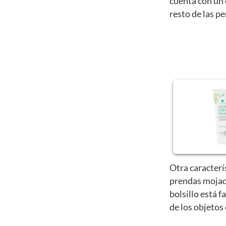
cuenta con un 
resto de las p
Otra caracterí
prendas mojad
bolsillo está f
de los objetos