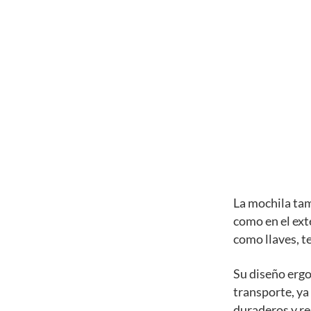
La mochila tam
como en el ext
como llaves, te
Su diseño erg
transporte, ya
duraderos y res