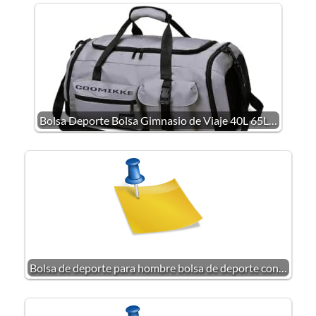
Bolsa Deporte Bolsa Gimnasio de Viaje 40L 65L…
Bolsa de deporte para hombre bolsa de deporte con…