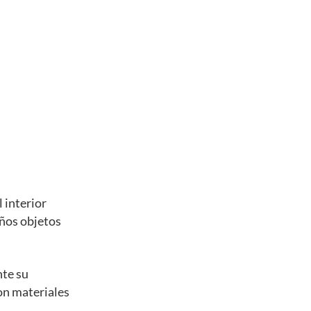
 interior
eños objetos
nte su
con materiales