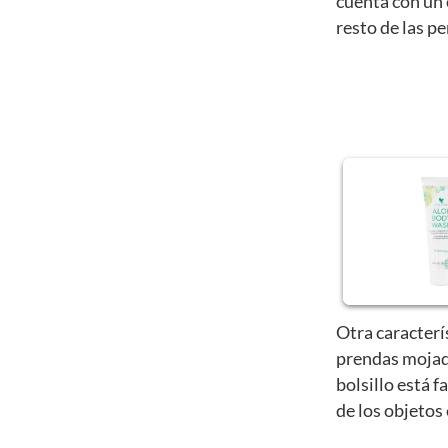
cuenta con un 
resto de las p
Otra caracterí
prendas mojad
bolsillo está f
de los objetos