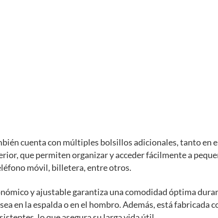
bién cuenta con múltiples bolsillos adicionales, tanto en el
erior, que permiten organizar y acceder fácilmente a pequ
léfono móvil, billetera, entre otros.
onómico y ajustable garantiza una comodidad óptima dura
 sea en la espalda o en el hombro. Además, está fabricada 
istentes, lo que asegura su larga vida útil.