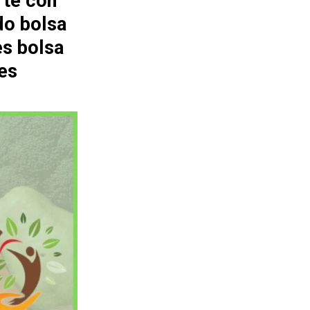
rte con
do bolsa
es bolsa
es