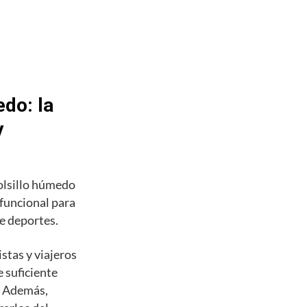
do: la
y
olsillo húmedo
 funcional para
de deportes.
stas y viajeros
 suficiente
s. Además,