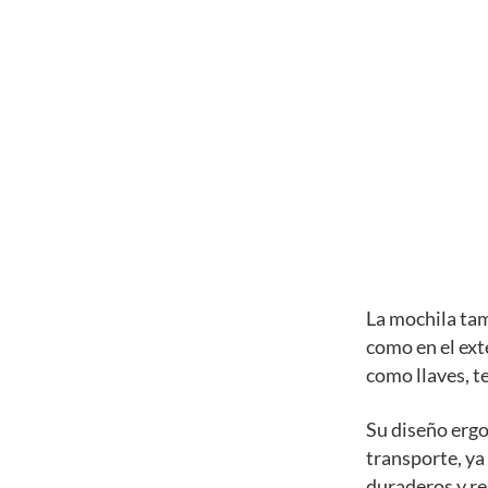
La mochila tam
como en el ext
como llaves, te
Su diseño erg
transporte, ya
duraderos y res