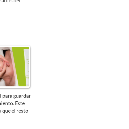
rarlos del
l para guardar
iento. Este
a que el resto