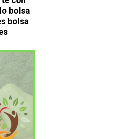
rte con
do bolsa
es bolsa
es