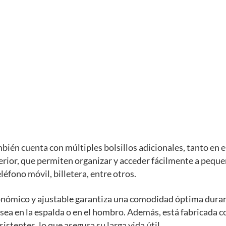
bién cuenta con múltiples bolsillos adicionales, tanto en el
erior, que permiten organizar y acceder fácilmente a pequ
léfono móvil, billetera, entre otros.
onómico y ajustable garantiza una comodidad óptima dura
 sea en la espalda o en el hombro. Además, está fabricada 
istentes, lo que asegura su larga vida útil.