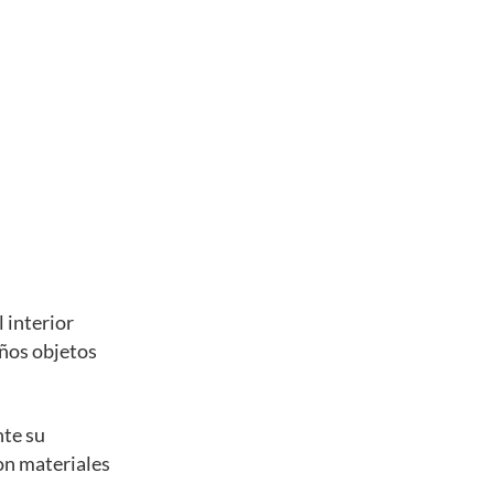
 interior
eños objetos
nte su
con materiales