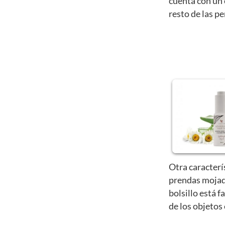
cuenta con un 
resto de las p
Otra caracterí
prendas mojad
bolsillo está f
de los objetos