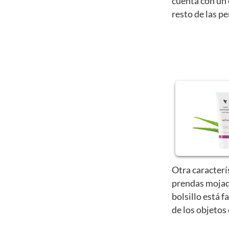
cuenta con un 
resto de las p
Otra caracterí
prendas mojad
bolsillo está f
de los objetos