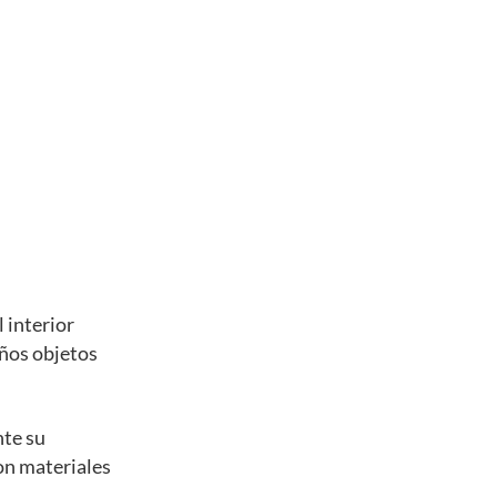
 interior
eños objetos
nte su
con materiales