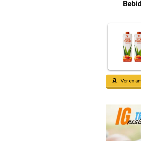
Bebid
Ver en a