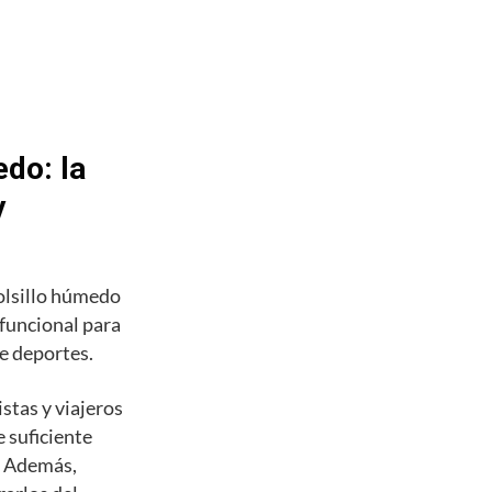
do: la
y
olsillo húmedo
 funcional para
de deportes.
stas y viajeros
 suficiente
s. Además,