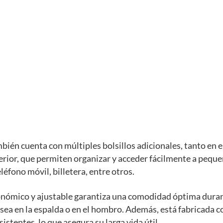
bién cuenta con múltiples bolsillos adicionales, tanto en el
erior, que permiten organizar y acceder fácilmente a pequ
léfono móvil, billetera, entre otros.
onómico y ajustable garantiza una comodidad óptima dura
 sea en la espalda o en el hombro. Además, está fabricada 
istentes, lo que asegura su larga vida útil.