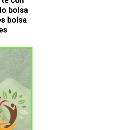
rte con
do bolsa
es bolsa
es