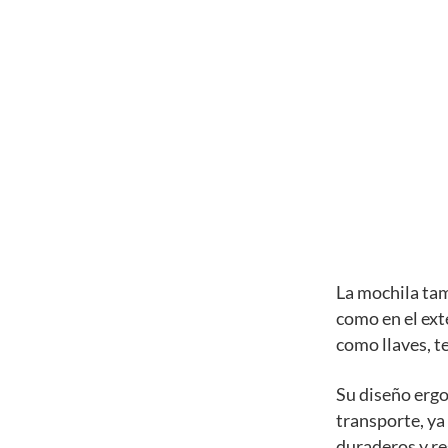
La mochila tam
como en el ext
como llaves, te
Su diseño erg
transporte, ya
duraderos y res