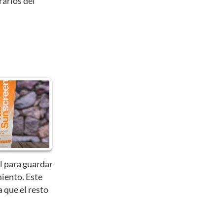
rarlos del
l para guardar
iento. Este
a que el resto