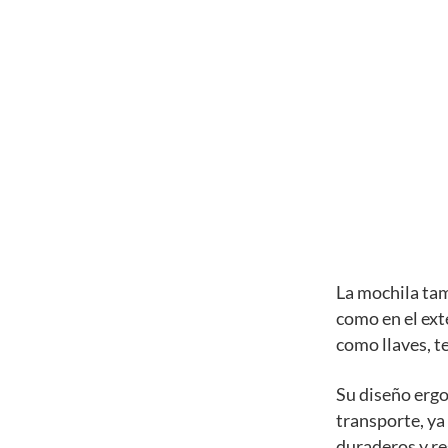
La mochila tam
como en el ext
como llaves, te
Su diseño erg
transporte, ya
duraderos y res