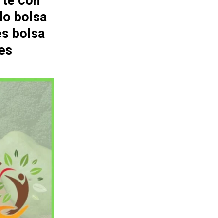
rte con
do bolsa
es bolsa
es