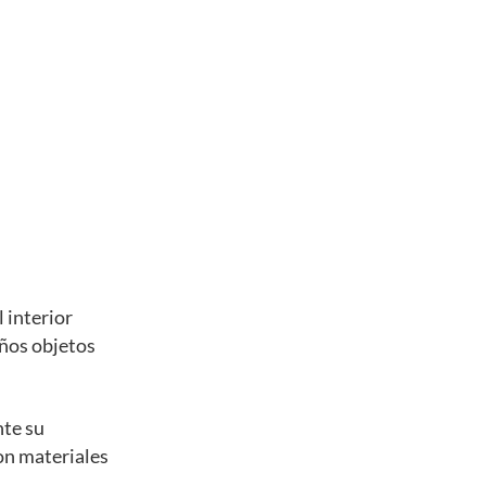
 interior
eños objetos
nte su
con materiales