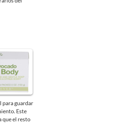
rarlos del
l para guardar
iento. Este
a que el resto