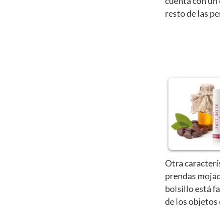
cuenta con un 
resto de las p
Otra caracterí
prendas mojad
bolsillo está f
de los objetos