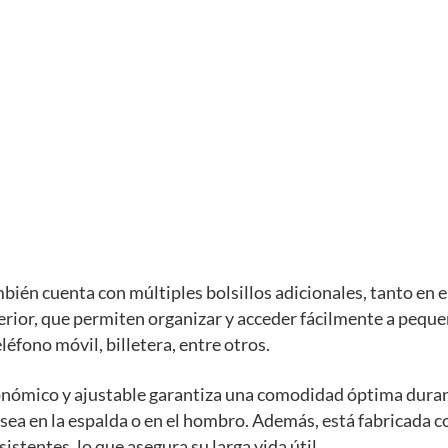
bién cuenta con múltiples bolsillos adicionales, tanto en el
erior, que permiten organizar y acceder fácilmente a pequ
léfono móvil, billetera, entre otros.
onómico y ajustable garantiza una comodidad óptima dura
 sea en la espalda o en el hombro. Además, está fabricada 
istentes, lo que asegura su larga vida útil.