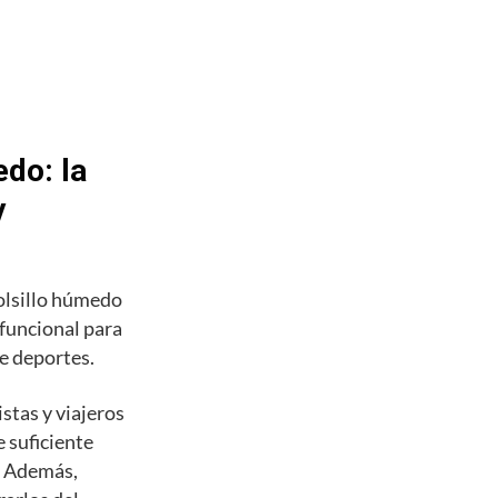
do: la
y
olsillo húmedo
 funcional para
de deportes.
stas y viajeros
 suficiente
s. Además,