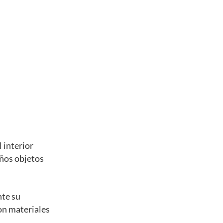
 interior
eños objetos
nte su
con materiales