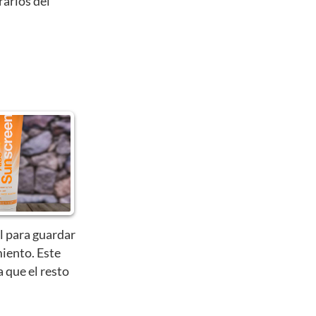
rarlos del
l para guardar
iento. Este
a que el resto