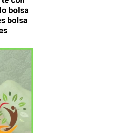
rte con
do bolsa
es bolsa
es