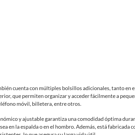
bién cuenta con múltiples bolsillos adicionales, tanto en el
erior, que permiten organizar y acceder fácilmente a pequ
léfono móvil, billetera, entre otros.
onómico y ajustable garantiza una comodidad óptima dura
 sea en la espalda o en el hombro. Además, está fabricada 
istentes, lo que asegura su larga vida útil.