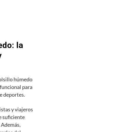
do: la
y
olsillo húmedo
 funcional para
de deportes.
stas y viajeros
 suficiente
s. Además,