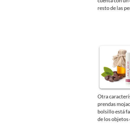
cuenta con un 
resto de las p
Otra caracterí
prendas mojad
bolsillo está f
de los objetos