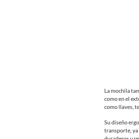
La mochila tam
como en el ext
como llaves, te
Su diseño erg
transporte, ya
duraderos y res