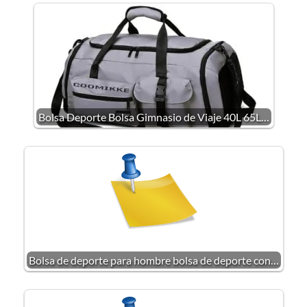
Bolsa Deporte Bolsa Gimnasio de Viaje 40L 65L…
Bolsa de deporte para hombre bolsa de deporte con…