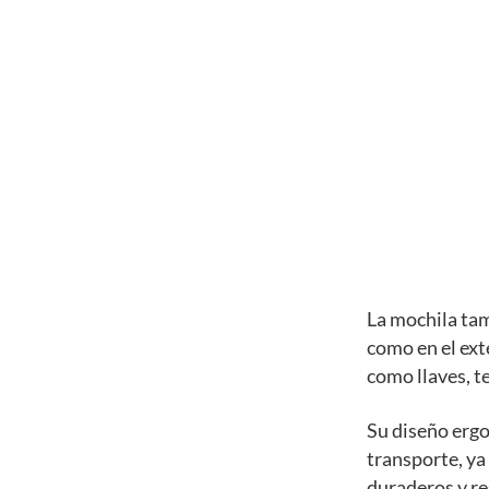
La mochila tam
como en el ext
como llaves, te
Su diseño erg
transporte, ya
duraderos y res