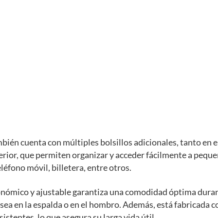
bién cuenta con múltiples bolsillos adicionales, tanto en el
erior, que permiten organizar y acceder fácilmente a pequ
léfono móvil, billetera, entre otros.
onómico y ajustable garantiza una comodidad óptima dura
 sea en la espalda o en el hombro. Además, está fabricada 
istentes, lo que asegura su larga vida útil.