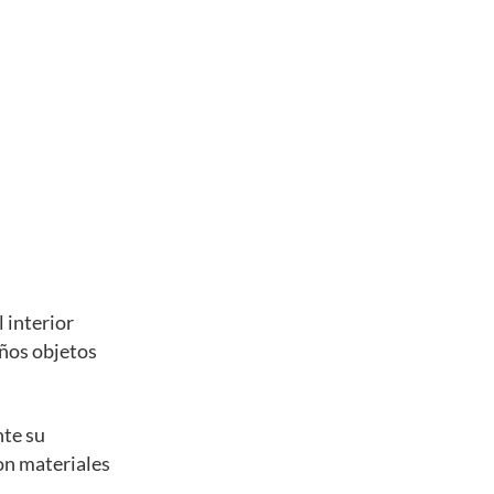
 interior
eños objetos
nte su
con materiales