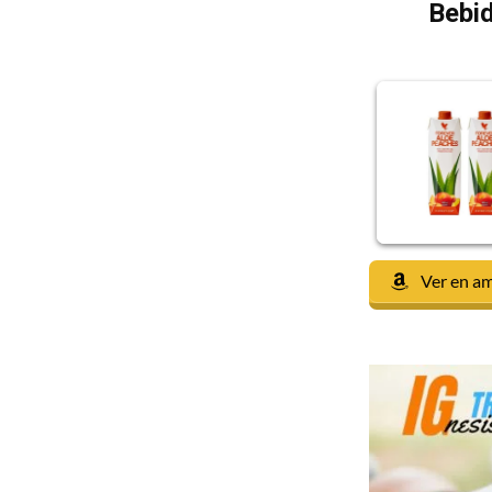
Bebid
Ver en a