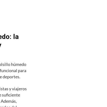
do: la
y
olsillo húmedo
 funcional para
de deportes.
stas y viajeros
 suficiente
s. Además,