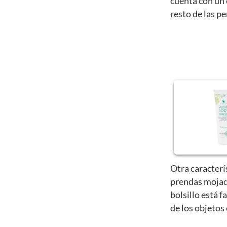
cuenta con un 
resto de las p
Otra caracterí
prendas mojad
bolsillo está f
de los objetos