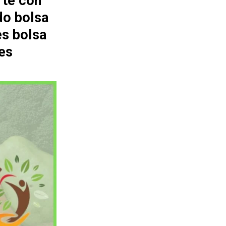
rte con
do bolsa
es bolsa
es