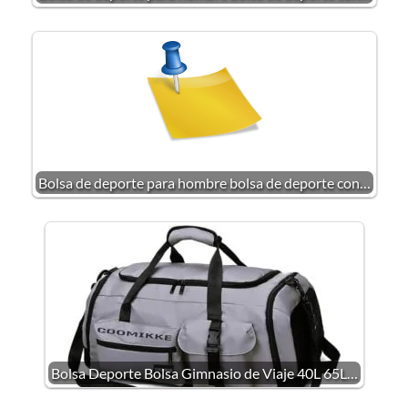
Bolsa de deporte para hombre bolsa de deporte con…
Bolsa Deporte Bolsa Gimnasio de Viaje 40L 65L…