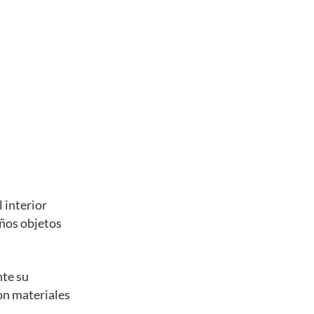
 interior
eños objetos
nte su
con materiales