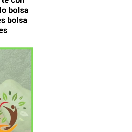
rte con
do bolsa
es bolsa
es