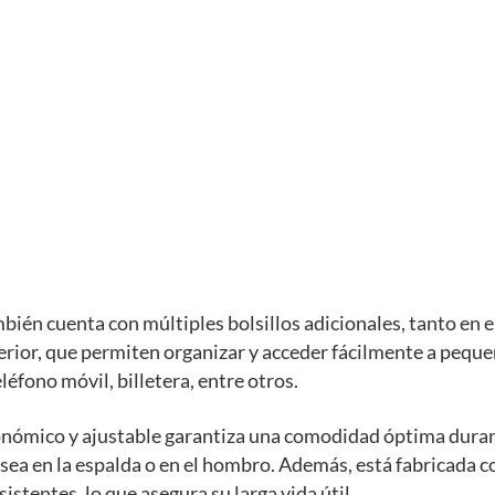
bién cuenta con múltiples bolsillos adicionales, tanto en el
erior, que permiten organizar y acceder fácilmente a pequ
léfono móvil, billetera, entre otros.
onómico y ajustable garantiza una comodidad óptima dura
 sea en la espalda o en el hombro. Además, está fabricada 
istentes, lo que asegura su larga vida útil.