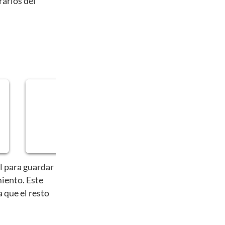
rarlos del
l para guardar
iento. Este
a que el resto