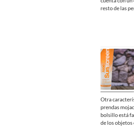
cuenta con un 
resto de las p
Otra caracterí
prendas mojad
bolsillo está f
de los objetos