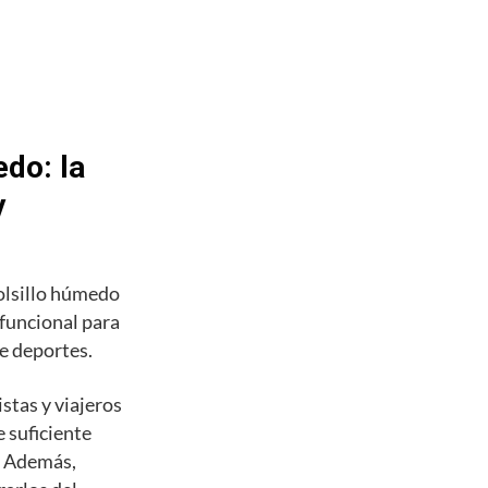
do: la
y
olsillo húmedo
 funcional para
de deportes.
stas y viajeros
 suficiente
s. Además,