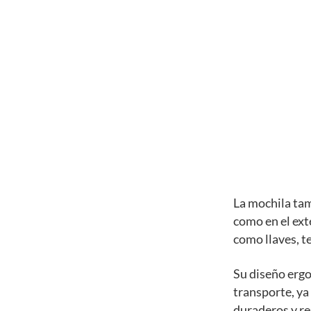
La mochila tam
como en el ext
como llaves, te
Su diseño erg
transporte, ya
duraderos y res