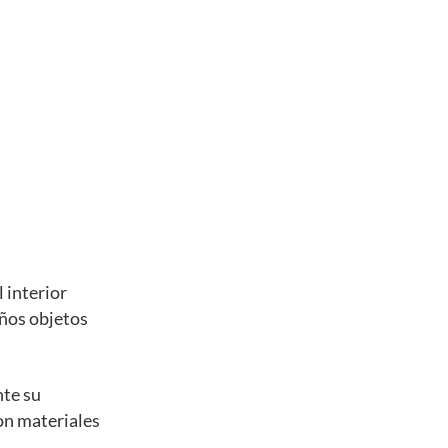
 interior
eños objetos
nte su
con materiales