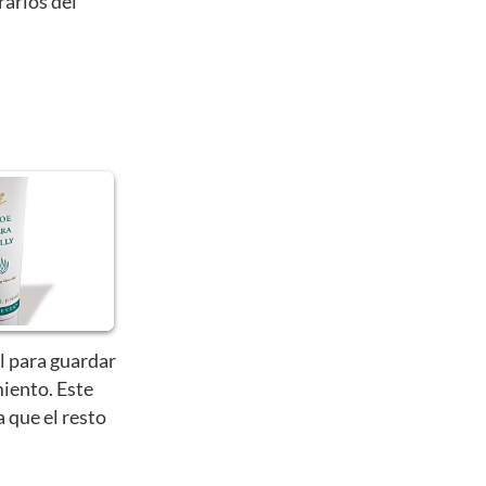
rarlos del
l para guardar
iento. Este
a que el resto