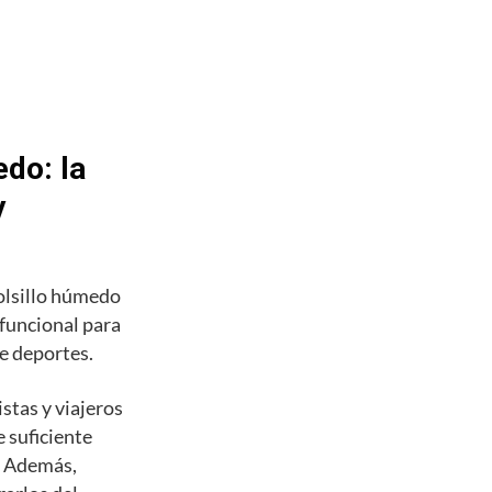
do: la
y
olsillo húmedo
 funcional para
de deportes.
stas y viajeros
 suficiente
s. Además,