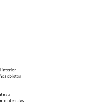
 interior
eños objetos
nte su
con materiales