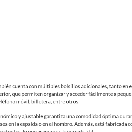
bién cuenta con múltiples bolsillos adicionales, tanto en el
erior, que permiten organizar y acceder fácilmente a pequ
léfono móvil, billetera, entre otros.
onómico y ajustable garantiza una comodidad óptima dura
 sea en la espalda o en el hombro. Además, está fabricada 
istentes, lo que asegura su larga vida útil.