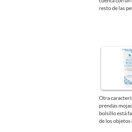
cuenta con un 
resto de las p
Otra caracterí
prendas mojad
bolsillo está f
de los objetos