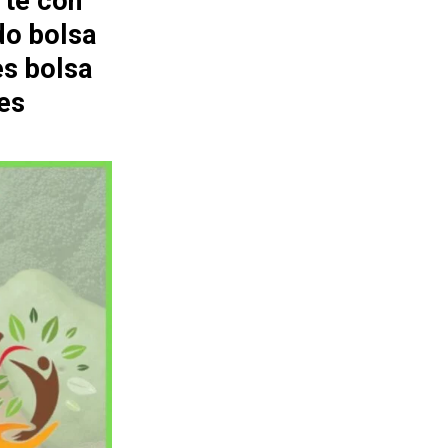
rte con
do bolsa
es bolsa
es