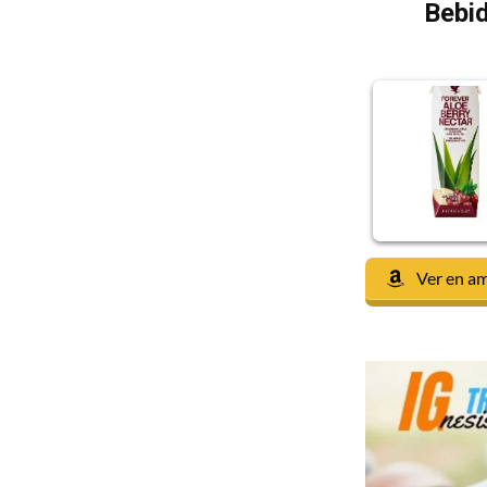
Bebid
Ver en a