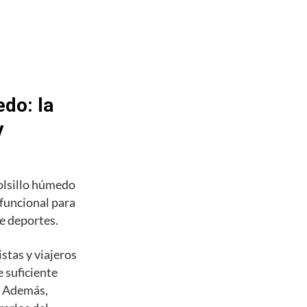
do: la
y
olsillo húmedo
 funcional para
de deportes.
stas y viajeros
 suficiente
s. Además,