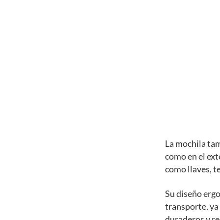
La mochila tam
como en el ext
como llaves, te
Su diseño erg
transporte, ya
duraderos y res