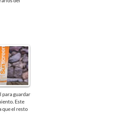
rarlos del
l para guardar
iento. Este
a que el resto