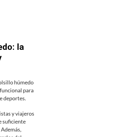
do: la
y
olsillo húmedo
 funcional para
de deportes.
stas y viajeros
 suficiente
s. Además,