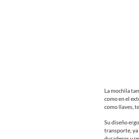
La mochila tam
como en el ext
como llaves, te
Su diseño erg
transporte, ya
duraderos y res