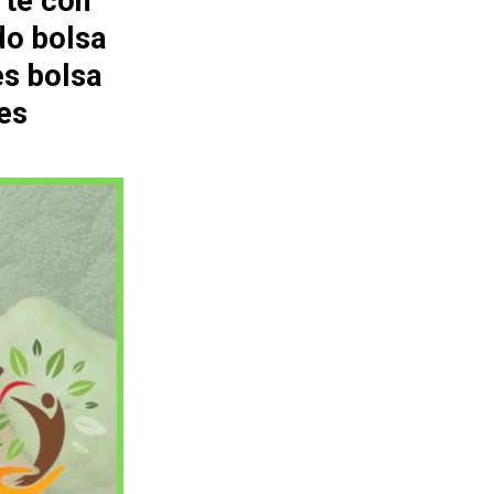
rte con
do bolsa
es bolsa
es