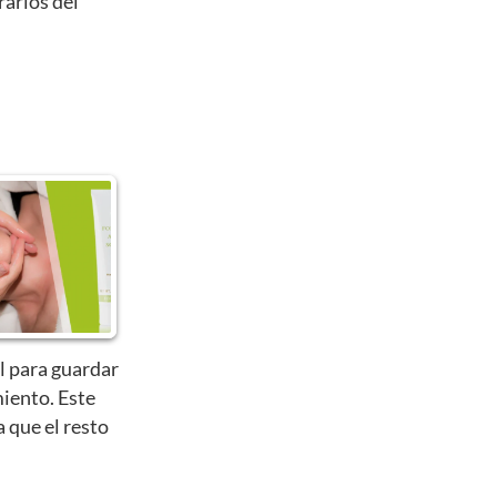
rarlos del
l para guardar
iento. Este
a que el resto