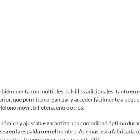
bién cuenta con múltiples bolsillos adicionales, tanto en el
erior, que permiten organizar y acceder fácilmente a pequ
léfono móvil, billetera, entre otros.
onómico y ajustable garantiza una comodidad óptima dura
 sea en la espalda o en el hombro. Además, está fabricada 
istentes, lo que asegura su larga vida útil.