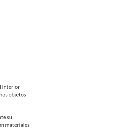
 interior
eños objetos
nte su
con materiales