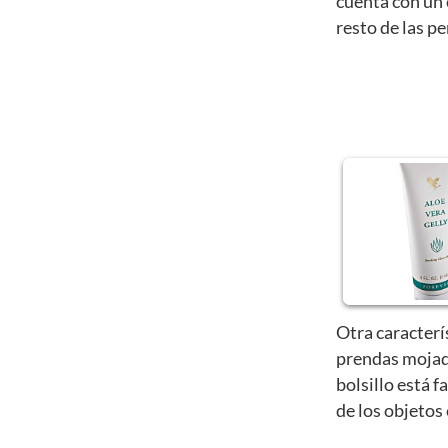
cuenta con un 
resto de las p
Otra caracterí
prendas mojad
bolsillo está f
de los objetos